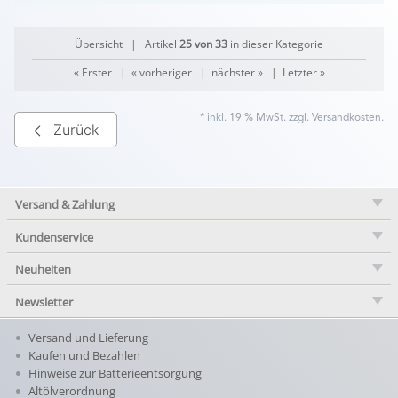
Übersicht
| Artikel
25 von 33
in dieser Kategorie
« Erster
|
« vorheriger
|
nächster »
|
Letzter »
* inkl. 19 % MwSt. zzgl.
Versandkosten
.
Zurück
Versand & Zahlung
Kundenservice
Neuheiten
Newsletter
Versand und Lieferung
Kaufen und Bezahlen
Hinweise zur Batterieentsorgung
Altölverordnung