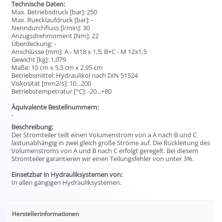
Technische Daten:
Max. Betriebsdruck [bar]: 250
Max. Ruecklaufdruck [bar]: -
Nenndurchfluss [l/min]: 30
Anzugsdrehmoment [Nm]: 22
Überdeckung: -
Anschlüsse [mm]: A - M18 x 1,5; B+C - M 12x1,5
Gewicht [kg]: 1,079
Maße: 10 cm x 5,5 cm x 2,95 cm
Betriebsmittel: Hydrauliköl nach DIN 51524
Viskosität [mm2/s]: 10...200
Betriebstempetratur [°C]: -20...+80
Äquivalente Bestellnummern:
-
Beschreibung:
Der Stromteiler teilt einen Volumenstrom von a A nach B und C
lastunabhängig in zwei gleich große Ströme auf. Die Rückleitung des
Volumenstroms von A und B nach C erfolgt geregelt. Bei diesem
Stromteiler garantieren wir einen Teilungsfehler von unter 3%.
Einsetzbar in Hydrauliksystemen von:
In allen gängigen Hydrauliksystemen.
Herstellerinformationen