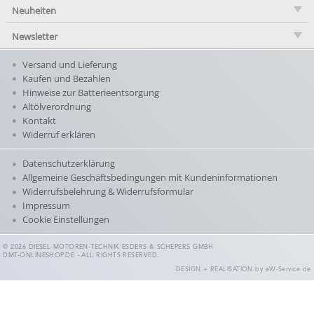
Neuheiten
Newsletter
Versand und Lieferung
Kaufen und Bezahlen
Hinweise zur Batterieentsorgung
Altölverordnung
Kontakt
Widerruf erklären
Datenschutzerklärung
Allgemeine Geschäftsbedingungen mit Kundeninformationen
Widerrufsbelehrung & Widerrufsformular
Impressum
Cookie Einstellungen
© 2026 DIESEL-MOTOREN-TECHNIK ESDERS & SCHEPERS GMBH
DMT-ONLINESHOP.DE - ALL RIGHTS RESERVED.
DESIGN + REALISATION
by eW-Service.de