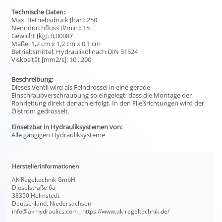
Technische Daten:
Max. Betriebsdruck [bar]: 250
Nenndurchfluss [l/min]: 15
Gewicht [kg]: 0,00087
Maße: 1,2 cm x 1,2 cm x 0,1 cm
Betriebsmittel: Hydrauliköl nach DIN 51524
Viskosität [mm2/s]: 10...200
Beschreibung:
Dieses Ventil wird als Feindrossel in eine gerade
Einschraubverschraubung so eingelegt, dass die Montage der
Rohrleitung direkt danach erfolgt. In den Fließrichtungen wird der
Ölstrom gedrosselt.
Einsetzbar in Hydrauliksystemen von:
Alle gängigen Hydrauliksysteme
Herstellerinformationen
AK Regeltechnik GmbH
Dieselstraße 6a
38350 Helmstedt
Deutschland, Niedersachsen
info@ak-hydraulics.com , https://www.ak-regeltechnik.de/