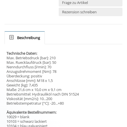
Frage zu Artikel
Rezension schreiben
Beschreibung
Technische Daten:
Max. Betriebsdruck [bar]: 210
Max. Ruecklaufdruck [bar]: 50
Nenndurchfluss [l/min]: 70
Anzugsdrehmoment [Nm]: 78
Überdeckung: positiv
Anschlüsse [mm]: M18 x 1,5
Gewicht [kg]: 7,435
Maße: 21,6 cm x 10,0 cm x 9,1 cm
Betriebsmittel: Hydrauliköl nach DIN 51524
Viskosität [mm2/s]: 10...200
Betriebstempetratur [°C]: -20...+80
Äquivalente Bestellnummern:
10029 = blank
10103 = schwarz lackiert
10104 = blau galvanisiert