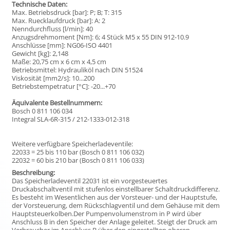
Technische Daten:
Max. Betriebsdruck [bar]: P; B; T: 315
Max. Ruecklaufdruck [bar]: A: 2
Nenndurchfluss [l/min]: 40
Anzugsdrehmoment [Nm]: 6; 4 Stück M5 x 55 DIN 912-10.9
Anschlüsse [mm]: NG06-ISO 4401
Gewicht [kg]: 2,148
Maße: 20,75 cm x 6 cm x 4,5 cm
Betriebsmittel: Hydrauliköl nach DIN 51524
Viskosität [mm2/s]: 10...200
Betriebstempetratur [°C]: -20...+70
Äquivalente Bestellnummern:
Bosch 0 811 106 034
Integral SLA-6R-315 / 212-1333-012-318
Weitere verfügbare Speicherladeventile:
22033 = 25 bis 110 bar (Bosch 0 811 106 032)
22032 = 60 bis 210 bar (Bosch 0 811 106 033)
Beschreibung:
Das Speicherladeventil 22031 ist ein vorgesteuertes
Druckabschaltventil mit stufenlos einstellbarer Schaltdruckdifferenz.
Es besteht im Wesentlichen aus der Vorsteuer- und der Hauptstufe,
der Vorsteuerung, dem Rückschlagventil und dem Gehäuse mit dem
Hauptsteuerkolben.Der Pumpenvolumenstrom in P wird über
Anschluss B in den Speicher der Anlage geleitet. Steigt der Druck am