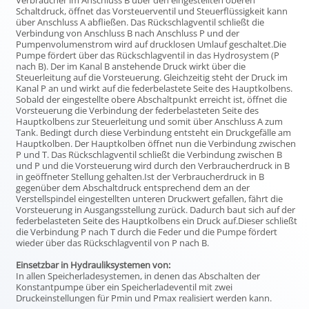
Verbraucher im Anschluss B über den eingestellten oberen
Schaltdruck, öffnet das Vorsteuerventil und Steuerflüssigkeit kann
über Anschluss A abfließen. Das Rückschlagventil schließt die
Verbindung von Anschluss B nach Anschluss P und der
Pumpenvolumenstrom wird auf drucklosen Umlauf geschaltet.Die
Pumpe fördert über das Rückschlagventil in das Hydrosystem (P
nach B). Der im Kanal B anstehende Druck wirkt über die
Steuerleitung auf die Vorsteuerung. Gleichzeitig steht der Druck im
Kanal P an und wirkt auf die federbelastete Seite des Hauptkolbens.
Sobald der eingestellte obere Abschaltpunkt erreicht ist, öffnet die
Vorsteuerung die Verbindung der federbelasteten Seite des
Hauptkolbens zur Steuerleitung und somit über Anschluss A zum
Tank. Bedingt durch diese Verbindung entsteht ein Druckgefälle am
Hauptkolben. Der Hauptkolben öffnet nun die Verbindung zwischen
P und T. Das Rückschlagventil schließt die Verbindung zwischen B
und P und die Vorsteuerung wird durch den Verbraucherdruck in B
in geöffneter Stellung gehalten.Ist der Verbraucherdruck in B
gegenüber dem Abschaltdruck entsprechend dem an der
Verstellspindel eingestellten unteren Druckwert gefallen, fährt die
Vorsteuerung in Ausgangsstellung zurück. Dadurch baut sich auf der
federbelasteten Seite des Hauptkolbens ein Druck auf.Dieser schließt
die Verbindung P nach T durch die Feder und die Pumpe fördert
wieder über das Rückschlagventil von P nach B.
Einsetzbar in Hydrauliksystemen von:
In allen Speicherladesystemen, in denen das Abschalten der
Konstantpumpe über ein Speicherladeventil mit zwei
Druckeinstellungen für Pmin und Pmax realisiert werden kann.