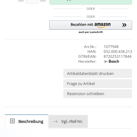
ODER
ODER
Art.Nr.:
1077948
HAN:
052.000.438.213
GTIN/EAN:
8720253117844
Hersteller:
≫
Bosch
Artikeldatenblatt drucken
Frage zu Artikel
Rezension schreiben
Beschreibung
Vgl.-/Ref-Nr.