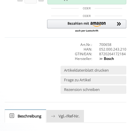
ODER
ODER
Art.Nr.:
700658
HAN:
052.000.243.210
GTIN/EAN:
8720264172184
Hersteller:
≫
Bosch
Artikeldatenblatt drucken
Frage zu Artikel
Rezension schreiben
Beschreibung
Vgl.-/Ref-Nr.