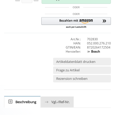
ODER
ODER
Art.Nr.:
702830
HAN:
052.000.276.210
GTIN/EAN:
8720264172504
Hersteller:
≫
Bosch
Artikeldatenblatt drucken
Frage zu Artikel
Rezension schreiben
Beschreibung
Vgl.-/Ref-Nr.