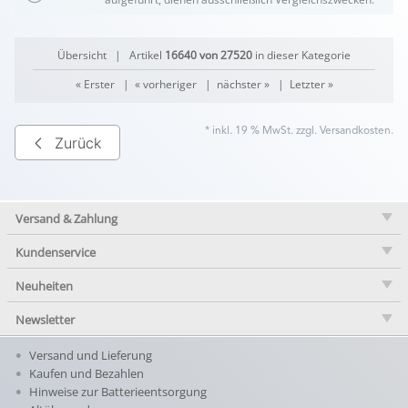
Übersicht
| Artikel
16640 von 27520
in dieser Kategorie
« Erster
|
« vorheriger
|
nächster »
|
Letzter »
* inkl. 19 % MwSt. zzgl.
Versandkosten
.
Zurück
Versand & Zahlung
Kundenservice
Neuheiten
Newsletter
Versand und Lieferung
Kaufen und Bezahlen
Hinweise zur Batterieentsorgung