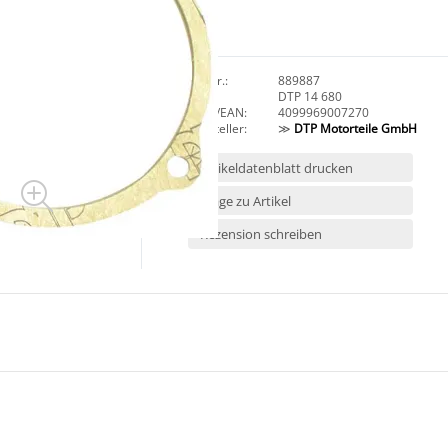
Art.Nr.:
889887
HAN:
DTP 14 680
GTIN/EAN:
4099969007270
Hersteller:
≫
DTP Motorteile GmbH
Artikeldatenblatt drucken
Frage zu Artikel
Rezension schreiben