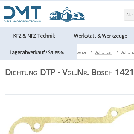
Alle
KFZ & NFZ-Technik
Werkstatt & Werkzeuge
Lagerabverkauf
Sales
KFZ & NFZ-Technik
Motoren & Zubehör
Dichtungen
Dichtung
/
%
Dichtung DTP - Vgl.Nr. Bosch 14