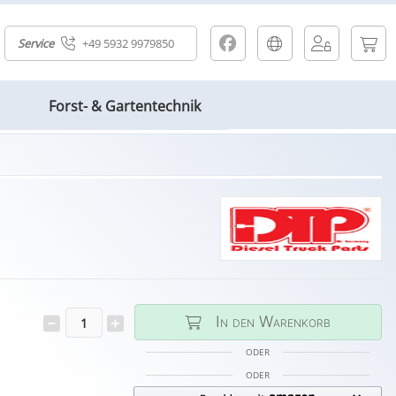
Service
+49 5932 9979850
Forst- & Gartentechnik
In den Warenkorb
ODER
ODER