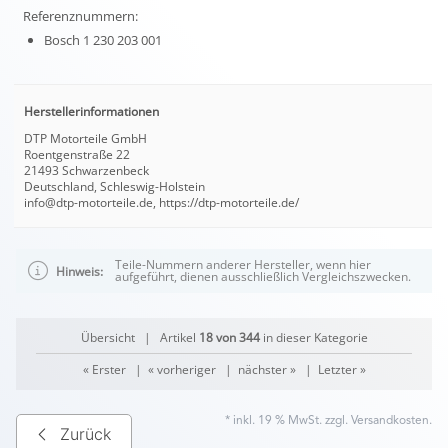
Referenznummern:
Bosch 1 230 203 001
Herstellerinformationen
DTP Motorteile GmbH
Roentgenstraße 22
21493 Schwarzenbeck
Deutschland, Schleswig-Holstein
info@dtp-motorteile.de, https://dtp-motorteile.de/
Teile-Nummern anderer Hersteller, wenn hier
Hinweis:
aufgeführt, dienen ausschließlich Vergleichszwecken.
Übersicht
| Artikel
18 von 344
in dieser Kategorie
« Erster
|
« vorheriger
|
nächster »
|
Letzter »
* inkl. 19 % MwSt. zzgl.
Versandkosten
.
Zurück