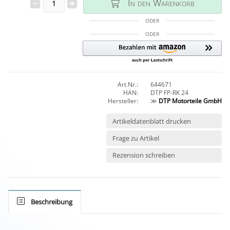
In den Warenkorb
ODER
ODER
Art.Nr.:
644671
HAN:
DTP FP-RK 24
Hersteller:
≫
DTP Motorteile GmbH
Artikeldatenblatt drucken
Frage zu Artikel
Rezension schreiben
Beschreibung