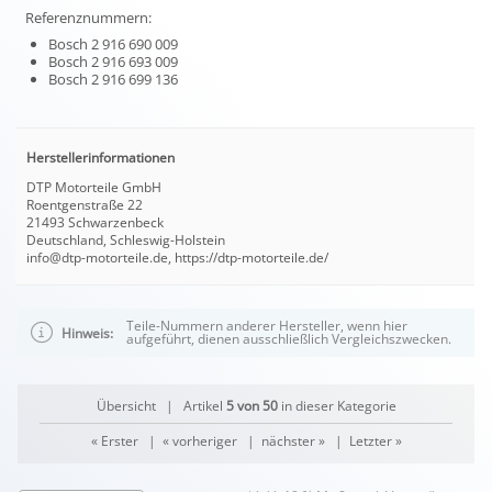
Referenznummern:
Bosch 2 916 690 009
Bosch 2 916 693 009
Bosch 2 916 699 136
Herstellerinformationen
DTP Motorteile GmbH
Roentgenstraße 22
21493 Schwarzenbeck
Deutschland, Schleswig-Holstein
info@dtp-motorteile.de, https://dtp-motorteile.de/
Teile-Nummern anderer Hersteller, wenn hier
Hinweis:
aufgeführt, dienen ausschließlich Vergleichszwecken.
Übersicht
| Artikel
5 von 50
in dieser Kategorie
« Erster
|
« vorheriger
|
nächster »
|
Letzter »