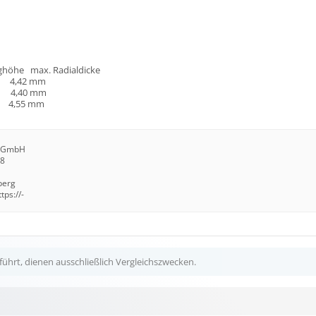
höhe max. Radialdicke
2 mm
0 mm
5 mm
l GmbH
18
berg
ps://-
ührt, dienen ausschließlich Vergleichszwecken.