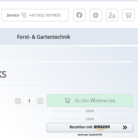
Service
+49 5932 9979850
Forst- & Gartentechnik
KS
In den Warenkorb
ODER
ODER