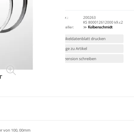
Art.Nr.:
200263
HAN:
KS 800012612000 k9.c2
Hersteller:
≫
Kolbenschmidt
Artikeldatenblatt drucken
Frage zu Artikel
Rezension schreiben
er von 100, 00mm