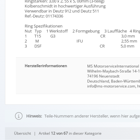
Ringstärken: 3,00 x 2, 55 x 5, 00mm (3-teilig)
Kolbenschmidt in hochwertiger Ausführung
Verwendbar in Deutz 912 und Deutz 511
Ref.-Deutz: 01174336
Ring Spezifikationen
Nut Typ 1 Werkstoff 2 Formgebung 3 Lauffläche 4 Ring
1 T15 G3 CR 3,0 mm 4,4
2 M IFU 2,55 mm 4,4
3 DSF CR 5,0 mm 4,5
Herstellerinformationen
MS MotorserviceInternationa
Wilhelm-Maybach-Straße 14-
74196 Neuenstadt
Deutschland, Baden-Württem
info@ms-motorservice.com, htt
Hinweis:
Teile-Nummern anderer Hersteller, wenn hier aufgef
Übersicht
| Artikel
12 von 67
in dieser Kategorie