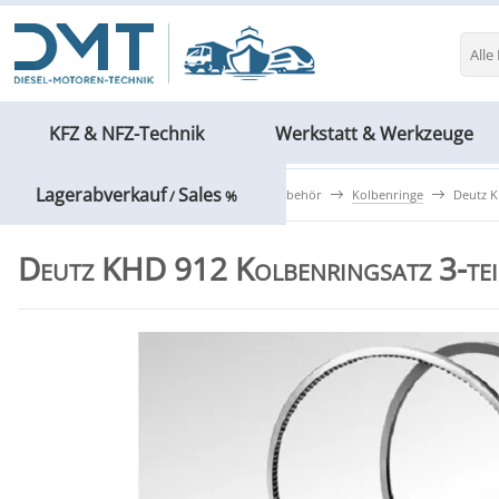
Alle
KFZ & NFZ-Technik
Werkstatt & Werkzeuge
Lagerabverkauf
Sales
KFZ & NFZ-Technik
Motoren & Zubehör
Kolbenringe
Deutz K
/
%
Deutz KHD 912 Kolbenringsatz 3-tei