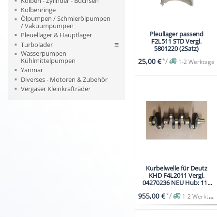
Kolben - Zylinder - Buchsen
Kolbenringe
Ölpumpen / Schmierölpumpen
/ Vakuumpumpen
Pleullager passend
Pleuellager & Hauptlager
F2L511 STD Vergl.
Turbolader
5801220 (2Satz)
Wasserpumpen
Kühlmittelpumpen
*
/
25,00 €
1-2 Werktage
Yanmar
Diverses - Motoren & Zubehör
Vergaser Kleinkrafträder
Kurbelwelle für Deutz
KHD F4L2011 Vergl.
04270236 NEU Hub: 112
mm
*
/
955,00 €
1-2 Werktage