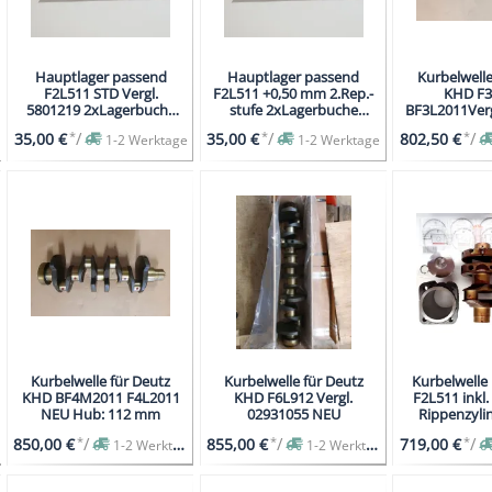
Hauptlager passend
Hauptlager passend
Kurbelwelle
F2L511 STD Vergl.
F2L511 +0,50 mm 2.Rep.-
KHD F3
5801219 2xLagerbuche
stufe 2xLagerbuche
BF3L2011Verg
1xHauptlager
1xHauptlager
NEU Hub
*
/
*
/
*
/
35,00 €
35,00 €
802,50 €
1-2 Werktage
1-2 Werktage
Kurbelwelle für Deutz
Kurbelwelle für Deutz
Kurbelwelle
KHD BF4M2011 F4L2011
KHD F6L912 Vergl.
F2L511 inkl.
NEU Hub: 112 mm
02931055 NEU
Rippenzylin
0415
*
/
*
/
*
/
850,00 €
855,00 €
719,00 €
1-2 Werktage
1-2 Werktage