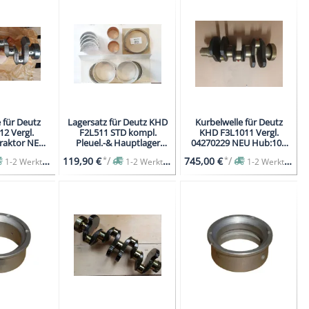
 für Deutz
Lagersatz für Deutz KHD
Kurbelwelle für Deutz
2 Vergl.
F2L511 STD kompl.
KHD F3L1011 Vergl.
ktor NEU
Pleuel.-& Hauptlager
04270229 NEU Hub:105
aler
Anlaufring Pleuelbuchse
mm
*
/
*
/
119,90 €
745,00 €
1-2 Werktage
1-2 Werktage
1-2 Werktage
sgleich