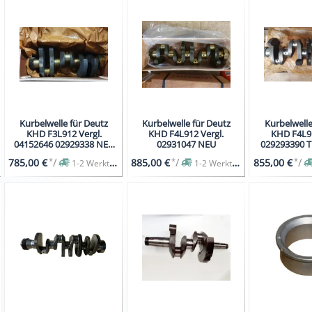
Kurbelwelle für Deutz
Kurbelwelle für Deutz
Kurbelwelle
KHD F3L912 Vergl.
KHD F4L912 Vergl.
KHD F4L91
04152646 02929338 NEU
02931047 NEU
029293390 Tra
02931044
zentr
*
/
*
/
*
/
785,00 €
885,00 €
855,00 €
1-2 Werktage
1-2 Werktage
Massenau