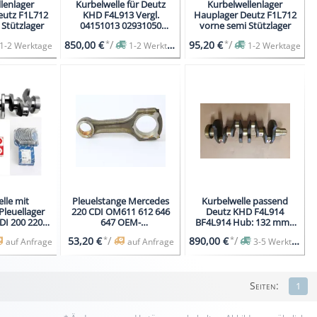
lenlager
Kurbelwelle für Deutz
Kurbelwellenlager
eutz F1L712
KHD F4L913 Vergl.
Hauplager Deutz F1L712
 Stützlager
04151013 02931050
vorne semi Stützlager
02237426 NEU
*
/
*
/
850,00 €
95,20 €
1-2 Werktage
1-2 Werktage
1-2 Werktage
lle mit
Pleuelstange Mercedes
Kurbelwelle passend
Pleuellager
220 CDI OM611 612 646
Deutz KHD F4L914
DI 200 220
647 OEM-
BF4L914 Hub: 132 mm -
OM 646
Vergl.-6460300020
NEU
*
/
*
/
53,20 €
890,00 €
auf Anfrage
auf Anfrage
3-5 Werktage
Seiten:
1