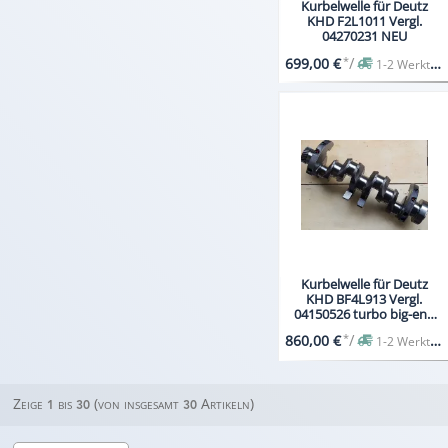
Kurbelwelle für Deutz
KHD F2L1011 Vergl.
04270231 NEU
*
/
699,00 €
1-2 Werktage
Kurbelwelle für Deutz
KHD BF4L913 Vergl.
04150526 turbo big-end
NEU
*
/
860,00 €
1-2 Werktage
Zeige
bis
(von insgesamt
Artikeln)
1
30
30