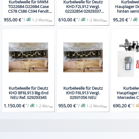
Kurbelwelle für MWM
Kurbelwelle für Deutz
Kurbelwel
TD226B4 D226B4 Case
KHD F2L912 Vergl.
Hauplager D
CS78 CS86 CS94 Fendt
02232854 02929337
hinten semi
Farmer
04152591 NEU
*
/
*
/
*
/
955,00 €
610,00 €
95,20 €
1-2 Werktage
1-2 Werktage
Kurbelwelle für Deutz
Kurbelwelle für Deutz
Kurbelwe
KHD BF6L913 Big-End
KHD F6L913 Vergl.
Hauptlager 
NEU Ref. 029293345
02931056 NEU
Mercedes C
OM 611 
*
/
*
/
*
/
1.150,00 €
955,00 €
690,20 €
1-2 Werktage
1-2 Werktage