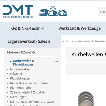
Alle
KFZ & NFZ-Technik
Werkstatt & Werkzeuge
Lagerabverkauf
Sales
KFZ & NFZ-Technik
Motoren & Zubehör
Kurbelwellen & Pleuelst
/
%
Motoren & Zubehör
Kurbelwellen 
Kurbelwellen &
Pleuelstangen
Nockenwellen
Ölkühler
Pleuelstangen
Reparatursätze Zahnriemen
Riemenscheiben
Zylinderköpfe & Zubehör
Dichtungen
Dichtungssätze Reparatursätze