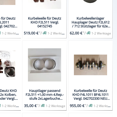
 für Deutz
Kurbelwelle für Deutz
Kurbelwellenlager
L2011
KHD F2L511 Vergl.
Hauplager Deutz F2L612
l. 04270229
04152745
/ 712 Stützlager für 62er
:112 mm
Welle
*
/
*
/
519,00 €
62,00 €
1-2 Werktage
1-2 Werktage
1-2 Werktage
 Deutz KHD
Hauptlager passend
Kurbelwelle für Deutz
 2x Kolben,
F2L511 +1,00 mm 4.Rep.-
KHD F4L1011 BF4L1011
der Vergl.
stufe 2xLagerbuche
Vergl. 042702330 NEU
2745
1xHauptlager
Hub: 105 mm
*
/
*
/
35,00 €
955,00 €
1-2 Werktage
1-2 Werktage
1-2 Werktage