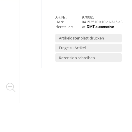
Art.Nr.:
970085
HAN:
04152510 K10.c1/AL5.e3
Hersteller:
≫
DMT automotive
Artikeldatenblatt drucken
Frage zu Artikel
Rezension schreiben