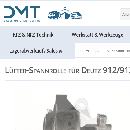
Alle
KFZ & NFZ-Technik
Werkstatt & Werkzeuge
Lagerabverkauf
Sales
KFZ & NFZ-Technik
Motoren & Zubehör
Reparatursätze Zahnrie
/
%
Lüfter-Spannrolle für Deutz 912/9