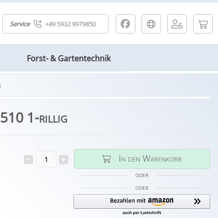
Service
+49 5932 9979850
Forst- & Gartentechnik
g
10 1-rillig
In den Warenkorb
ODER
ODER