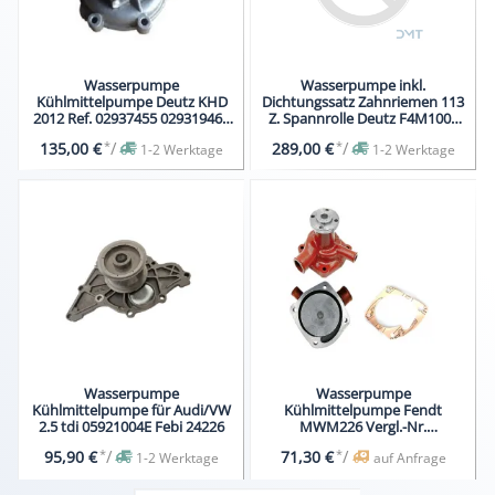
Wasserpumpe
Wasserpumpe inkl.
Kühlmittelpumpe Deutz KHD
Dichtungssatz Zahnriemen 113
2012 Ref. 02937455 029319460
Z. Spannrolle Deutz F4M1008
6-Loch
Kohler
*
/
*
/
135,00 €
289,00 €
1-2 Werktage
1-2 Werktage
Wasserpumpe
Wasserpumpe
Kühlmittelpumpe für Audi/VW
Kühlmittelpumpe Fendt
2.5 tdi 05921004E Febi 24226
MWM226 Vergl.-Nr.
281200610010
*
/
*
/
95,90 €
71,30 €
1-2 Werktage
auf Anfrage