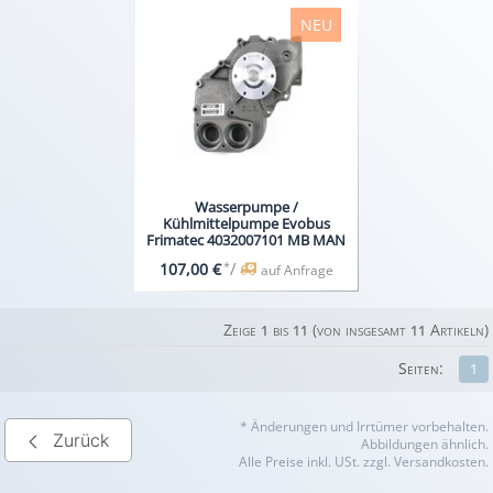
NEU
Wasserpumpe /
Kühlmittelpumpe Evobus
Frimatec 4032007101 MB MAN
*
/
107,00 €
auf Anfrage
Zeige
bis
(von insgesamt
Artikeln)
1
11
11
Seiten:
1
* Änderungen und Irrtümer vorbehalten.
Zurück
Abbildungen ähnlich.
Alle Preise inkl. USt. zzgl. Versandkosten.