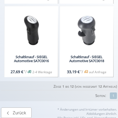
Schaltknauf - SIEGEL
Schaltknauf - SIEGEL
Automotive SA7C0016
Automotive SA7C0018
*
/
*
/
27,69 €
33,19 €
2-4 Werktage
auf Anfrage
Zeige
bis
(von insgesamt
Artikeln)
1
12
12
Seiten:
1
* Änderungen und Irrtümer vorbehalten.
Zurück
Abbildungen ähnlich.
Alle Preise inkl. USt. zzgl. Versandkosten.