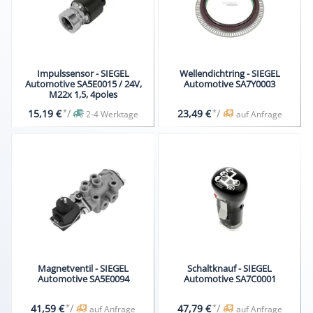
Impulssensor - SIEGEL
Wellendichtring - SIEGEL
Automotive SA5E0015 / 24V,
Automotive SA7Y0003
M22x 1,5, 4poles
*
/
*
/
15,19 €
23,49 €
2-4 Werktage
auf Anfrage
Magnetventil - SIEGEL
Schaltknauf - SIEGEL
Automotive SA5E0094
Automotive SA7C0001
*
/
*
/
41,59 €
47,79 €
auf Anfrage
auf Anfrage