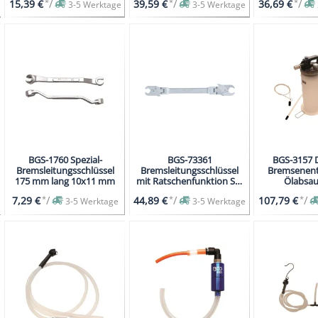
*
/
*
/
*
/
15,39 €
39,59 €
36,69 €
3-5 Werktage
3-5 Werktage
135-
BGS-1760 Spezial-
BGS-73361
BGS-3157 D
er
Bremsleitungsschlüssel
Bremsleitungsschlüssel
Bremsenent
175 mm lang 10x11 mm
mit Ratschenfunktion SW
Ölabsau
12 x 13 mm
*
/
*
/
*
/
7,29 €
44,89 €
107,79 €
3-5 Werktage
3-5 Werktage