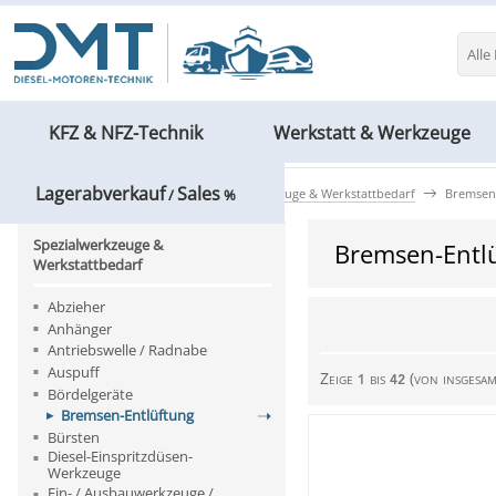
Alle
KFZ & NFZ-Technik
Werkstatt & Werkzeuge
Lagerabverkauf
Sales
KFZ & NFZ-Technik
Spezialwerkzeuge & Werkstattbedarf
Bremsen
/
%
Spezialwerkzeuge &
Bremsen-Entl
Werkstattbedarf
Abzieher
Anhänger
Antriebswelle / Radnabe
Auspuff
Zeige
bis
(von insgesa
1
42
Bördelgeräte
Bremsen-Entlüftung
Bürsten
Diesel-Einspritzdüsen-
Werkzeuge
Ein- / Ausbauwerkzeuge /