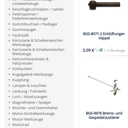
Lösewerkzeuge
Einschlagbuchstaben- / zahlen
Federspanner /
Federbeinwerkzeuge
Gummibuchsen / Radlager
Gummisauger
BGS-8071-2 Entlüftunger-
Hydraulik
Nippel
Karosserie & Scheibenwischer-
Werkzeuge
Karrosserie & Scheibenwischer-
*
/
3,09 €
1-2 Werktage
Werkzeuge
Kartuschenpressen &
Fettpressen
Kühlsystem
Kugelgelenk-Werkzeuge
Kupplung
Lampen & Leuchten
Lenkung / Fahrwerk
Loch / Absetzzangen
Magnetheber / Spiegel
Montier- und Stemmhebel
BGS-9976 Brems- und
Motor-Einstellwerkzeuge
Gaspedal-Justierer
Motor-Werkzeuge
Motorrad