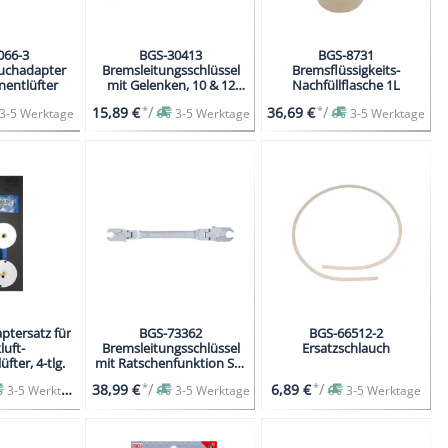
066-3
BGS-30413
BGS-8731
uchadapter
Bremsleitungsschlüssel
Bremsflüssigkeits-
nentlüfter
mit Gelenken, 10 & 12
Nachfüllflasche 1L
mm
*
/
*
/
15,89 €
36,69 €
3-5 Werktage
3-5 Werktage
3-5 Werktage
ptersatz für
BGS-73362
BGS-66512-2
luft-
Bremsleitungsschlüssel
Ersatzschlauch
fter, 4-tlg.
mit Ratschenfunktion SW
8 x 9 mm
*
/
*
/
38,99 €
6,89 €
3-5 Werktage
3-5 Werktage
3-5 Werktage