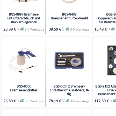
BGS-8897 Bremsen-
BGS-8403
BGS-8
Entlüfterschlauch mit
Bremsenentlüfter-Ventil
Doppelschla
Rückschlagventil
für Bremse
*
/
*
/
*
/
23,89 €
38,59 €
13,49 €
3-5 Werktage
3-5 Werktage
BGS-8066
BGS-66512 Bremsen-
BGS-9152 Ada
Bremsenentlüfter
Entlüfterschlüssel-Satz, 8-
Druck
tlg.
Bremsenentlü
*
/
*
/
*
/
26,89 €
78,19 €
117,39 €
3-5 Werktage
3-5 Werktage