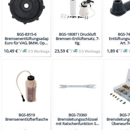
BGS-8315-6
BGS-18087 I Druckluft
BGS-74
Bremsenentlüftungsadapter
Bremsen-Entlüftersatz, 7-
Entlüftungs
Euro für VAG, BMW, Opel,
tlg.
Art. 
Ford
*
/
*
/
*
/
10,49 €
23,59 €
1,89 €
3-5 Werktage
3-5 Werktage
BGS-8519
BGS-73360
BGS-7
Bremsenentlüfterflasche
Bremsleitungsschlüssel
Bremsleitung
mit Ratschenfunktion SW
Überwurfm
10 x 11 mm
Schrauben 