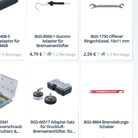
408-5
BGS-8066-1 Gummi-
BGS-1750 Offener
adapter für
Adapter für
Ringschlüssel, 10x11 mm
74408
Bremsenentlüfter
*
/
*
/
4,79 €
2,59 €
3-5 Werktage
1-2 Werktage
3-5 Werktage
0341
BGS-66517 Adapter-Satz
BGS-8864 Bremsleitungs-
sverschraubungs-
für Druckluft-
Schaber
uttern &
Bremsenentlüfter, für
Sortiment,
Tesla Modelle 3, Y, S, X, 2-