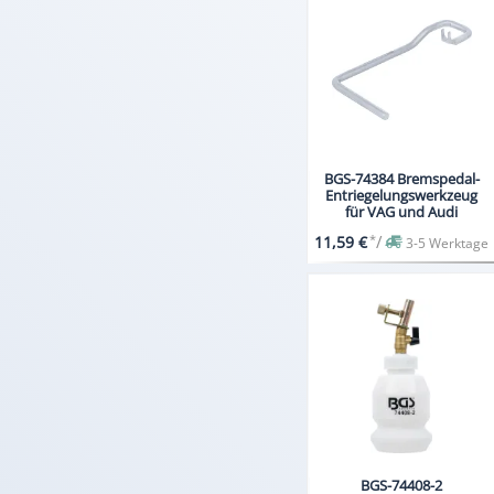
BGS-74384 Bremspedal-
Entriegelungswerkzeug
für VAG und Audi
*
/
11,59 €
3-5 Werktage
BGS-74408-2