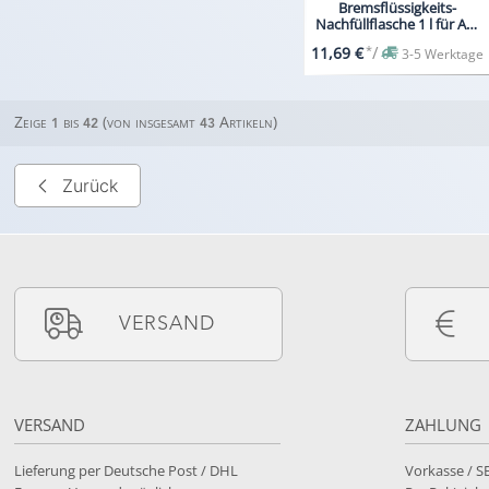
Bremsflüssigkeits-
Nachfüllflasche 1 l für Art.
74408
*
/
11,69 €
3-5 Werktage
Zeige
bis
(von insgesamt
Artikeln)
1
42
43
Zurück
VERSAND
VERSAND
ZAHLUNG
Lieferung per Deutsche Post / DHL
Vorkasse / 