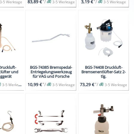
*
/
*
/
83,89 €
3,19 €
3-5 Werktage
3-5 Werktage
3-5 Werktage
tlg.
tlg.
ruckluft-
BGS-74385 Bremspedal-
BGS-74408 Druckluft-
lüfter und
Entriegelungswerkzeug
Bremsenentlüfter-Satz 2-
ggerät
für VAG und Porsche
tlg.
*
/
*
/
10,99 €
73,29 €
3-5 Werktage
3-5 Werktage
3-5 Werktage