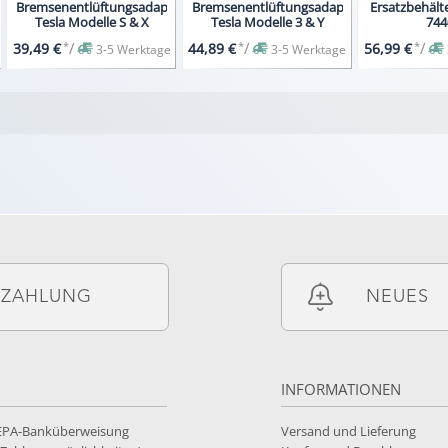
Bremsenentlüftungsadapter,
Bremsenentlüftungsadapter,
Ersatzbehälter
Tesla Modelle S & X
Tesla Modelle 3 & Y
744
*
/
*
/
*
/
39,49 €
44,89 €
56,99 €
3-5 Werktage
3-5 Werktage
ZAHLUNG
NEUES
INFORMATIONEN
SEPA-Banküberweisung
Versand und Lieferung