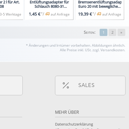
 2 l für Art.
Entlüftungsadapter für
Bremsenentlüftungsadapter
08
Schlauch 8080-31
Euro 20 mit beweglichem
passend für BGS 8080
Anschlussschlauch
*
/
*
/
1,45 €
19,39 €
3-5 Werktage
auf Anfrage
auf Anfrage
Seiten:
1
2
»
* Änderungen und Irrtümer vorbehalten.
Abbildungen ähnlich.
Alle Preise inkl. USt. zzgl. Versandkosten.
SALES
MEHR ÜBER
Datenschutzerklärung