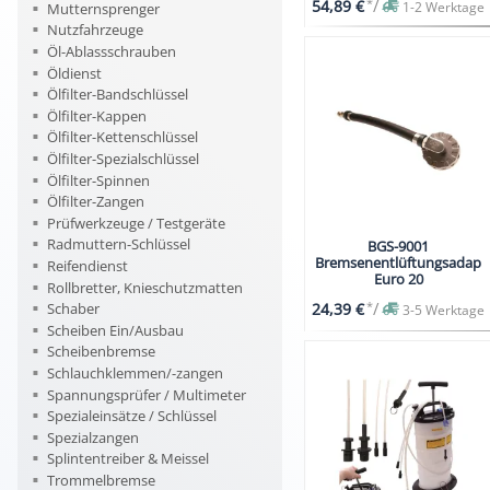
*
/
54,89 €
1-2 Werktage
Mutternsprenger
Nutzfahrzeuge
Öl-Ablassschrauben
Öldienst
Ölfilter-Bandschlüssel
Ölfilter-Kappen
Ölfilter-Kettenschlüssel
Ölfilter-Spezialschlüssel
Ölfilter-Spinnen
Ölfilter-Zangen
Prüfwerkzeuge / Testgeräte
Radmuttern-Schlüssel
BGS-9001
Bremsenentlüftungsadapt
Reifendienst
Euro 20
Rollbretter, Knieschutzmatten
*
/
24,39 €
Schaber
3-5 Werktage
Scheiben Ein/Ausbau
Scheibenbremse
Schlauchklemmen/-zangen
Spannungsprüfer / Multimeter
Spezialeinsätze / Schlüssel
Spezialzangen
Splintentreiber & Meissel
Trommelbremse