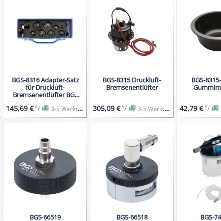
BGS-8316 Adapter-Satz
BGS-8315 Druckluft-
BGS-8315-
für Druckluft-
Bremsenentlüfter
Gummim
Bremsenentlüfter BGS
8315
*
/
*
/
*
/
145,69 €
305,09 €
42,79 €
3-5 Werktage
3-5 Werktage
BGS-66519
BGS-66518
BGS-74