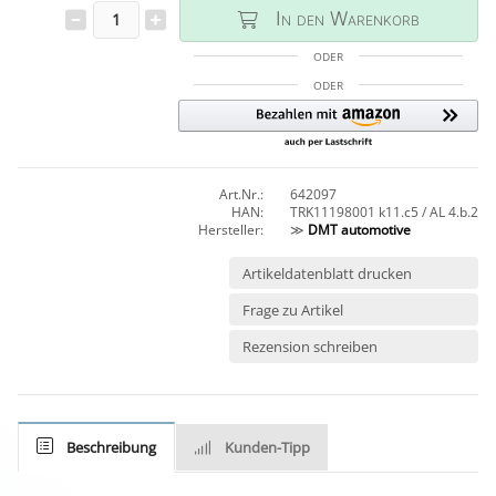
In den Warenkorb
ODER
ODER
Art.Nr.:
642097
HAN:
TRK11198001 k11.c5 / AL 4.b.2
Hersteller:
≫
DMT automotive
Artikeldatenblatt drucken
Frage zu Artikel
Rezension schreiben
Beschreibung
Kunden-Tipp