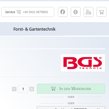
Service
+49 5932 9979850
Forst- & Gartentechnik
In den Warenkorb
ODER
ODER