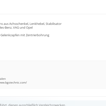
 aus Achsschenkel, Lenkhebel, Stabilisator
edes-Benz, VAG und Opel
 Gelenkzapfen mit Zentrierbohrung
falen
/www.bgstechnic.com/
ührt, dienen ausschließlich Vergleichszwecken.