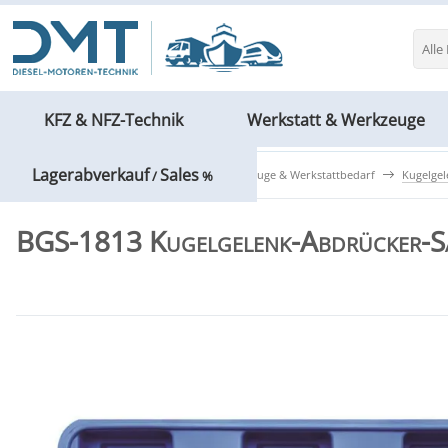
Alle
KFZ & NFZ-Technik
Werkstatt & Werkzeuge
Lagerabverkauf
Sales
KFZ & NFZ-Technik
Spezialwerkzeuge & Werkstattbedarf
Kugelge
/
%
BGS-1813 Kugelgelenk-Abdrücker-Sa