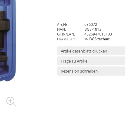
Art.Nr.:
636072
HAN:
BGS-1813
GTIN/EAN:
4026947018133
Hersteller:
≫
BGS technic
Artikeldatenblatt drucken
Frage zu Artikel
Rezension schreiben