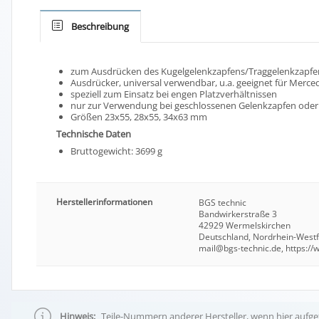
Beschreibung
zum Ausdrücken des Kugelgelenkzapfens/Traggelenkzapfens
Ausdrücker, universal verwendbar, u.a. geeignet für Merc
speziell zum Einsatz bei engen Platzverhältnissen
nur zur Verwendung bei geschlossenen Gelenkzapfen oder
Größen 23x55, 28x55, 34x63 mm
Technische Daten
Bruttogewicht: 3699 g
Herstellerinformationen
BGS technic
Bandwirkerstraße 3
42929 Wermelskirchen
Deutschland, Nordrhein-West
mail@bgs-technic.de, https:/
Hinweis:
Teile-Nummern anderer Hersteller, wenn hier aufgef