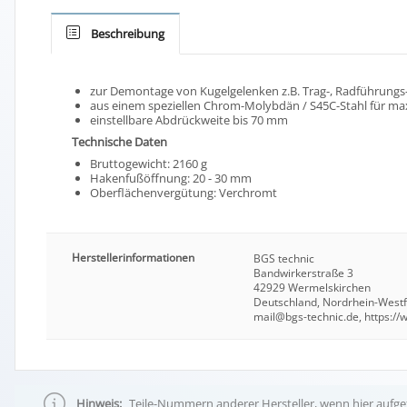
Beschreibung
zur Demontage von Kugelgelenken z.B. Trag-, Radführungs-
aus einem speziellen Chrom-Molybdän / S45C-Stahl für 
einstellbare Abdrückweite bis 70 mm
Technische Daten
Bruttogewicht: 2160 g
Hakenfußöffnung: 20 - 30 mm
Oberflächenvergütung: Verchromt
Herstellerinformationen
BGS technic
Bandwirkerstraße 3
42929 Wermelskirchen
Deutschland, Nordrhein-West
mail@bgs-technic.de, https:/
Hinweis:
Teile-Nummern anderer Hersteller, wenn hier aufgef