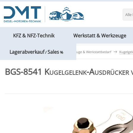
Alle
KFZ & NFZ-Technik
Werkstatt & Werkzeuge
Lagerabverkauf
Sales
KFZ & NFZ-Technik
Spezialwerkzeuge & Werkstattbedarf
Kugelge
/
%
BGS-8541 Kugelgelenk-Ausdrücker v