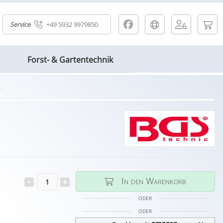
Service
+49 5932 9979850
Forst- & Gartentechnik
m
In den Warenkorb
ODER
ODER