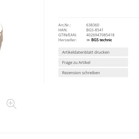
Art.Nr.:
638360
HAN:
BGS-8541
GTIN/EAN:
4026947085418
Hersteller:
≫
BGS technic
Artikeldatenblatt drucken
Frage zu Artikel
Rezension schreiben