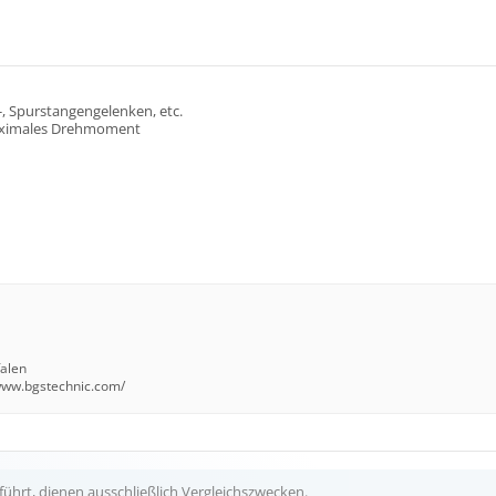
, Spurstangengelenken, etc.
maximales Drehmoment
falen
/www.bgstechnic.com/
ührt, dienen ausschließlich Vergleichszwecken.