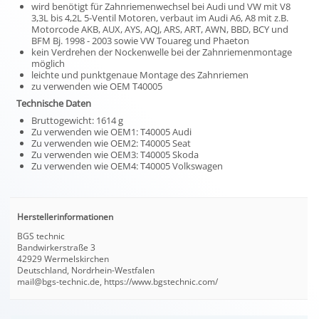
wird benötigt für Zahnriemenwechsel bei Audi und VW mit V8
3,3L bis 4,2L 5-Ventil Motoren, verbaut im Audi A6, A8 mit z.B.
Motorcode AKB, AUX, AYS, AQJ, ARS, ART, AWN, BBD, BCY und
BFM Bj. 1998 - 2003 sowie VW Touareg und Phaeton
kein Verdrehen der Nockenwelle bei der Zahnriemenmontage
möglich
leichte und punktgenaue Montage des Zahnriemen
zu verwenden wie OEM T40005
Technische Daten
Bruttogewicht: 1614 g
Zu verwenden wie OEM1: T40005 Audi
Zu verwenden wie OEM2: T40005 Seat
Zu verwenden wie OEM3: T40005 Skoda
Zu verwenden wie OEM4: T40005 Volkswagen
Herstellerinformationen
BGS technic
Bandwirkerstraße 3
42929 Wermelskirchen
Deutschland, Nordrhein-Westfalen
mail@bgs-technic.de, https://www.bgstechnic.com/