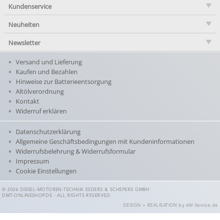
Kundenservice
Neuheiten
Newsletter
Versand und Lieferung
Kaufen und Bezahlen
Hinweise zur Batterieentsorgung
Altölverordnung
Kontakt
Widerruf erklären
Datenschutzerklärung
Allgemeine Geschäftsbedingungen mit Kundeninformationen
Widerrufsbelehrung & Widerrufsformular
Impressum
Cookie Einstellungen
© 2026 DIESEL-MOTOREN-TECHNIK ESDERS & SCHEPERS GMBH
DMT-ONLINESHOP.DE - ALL RIGHTS RESERVED.
DESIGN + REALISATION
by eW-Service.de