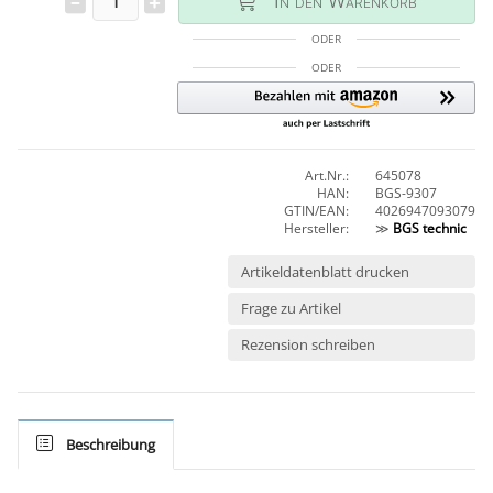
In den Warenkorb
ODER
ODER
Art.Nr.:
645078
HAN:
BGS-9307
GTIN/EAN:
4026947093079
Hersteller:
≫
BGS technic
Artikeldatenblatt drucken
Frage zu Artikel
Rezension schreiben
Beschreibung