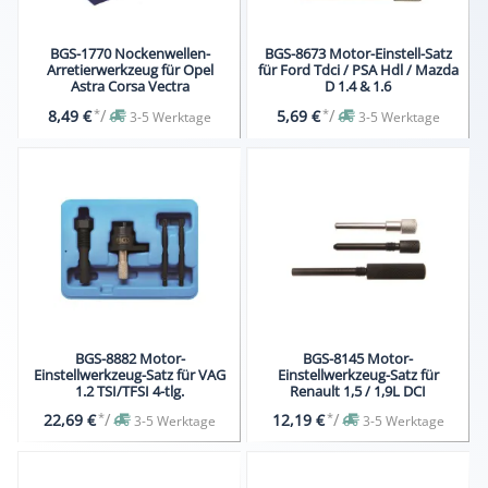
BGS-1770 Nockenwellen-
BGS-8673 Motor-Einstell-Satz
Arretierwerkzeug für Opel
für Ford Tdci / PSA Hdl / Mazda
Astra Corsa Vectra
D 1.4 & 1.6
*
/
*
/
8,49 €
5,69 €
3-5 Werktage
3-5 Werktage
BGS-8882 Motor-
BGS-8145 Motor-
Einstellwerkzeug-Satz für VAG
Einstellwerkzeug-Satz für
1.2 TSI/TFSI 4-tlg.
Renault 1,5 / 1,9L DCI
*
/
*
/
22,69 €
12,19 €
3-5 Werktage
3-5 Werktage