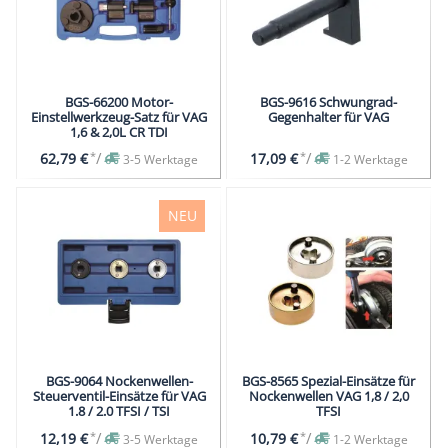
BGS-66200 Motor-
BGS-9616 Schwungrad-
Einstellwerkzeug-Satz für VAG
Gegenhalter für VAG
1,6 & 2,0L CR TDI
*
/
*
/
62,79 €
17,09 €
3-5 Werktage
1-2 Werktage
NEU
BGS-9064 Nockenwellen-
BGS-8565 Spezial-Einsätze für
Steuerventil-Einsätze für VAG
Nockenwellen VAG 1,8 / 2,0
1.8 / 2.0 TFSI / TSI
TFSI
*
/
*
/
12,19 €
10,79 €
3-5 Werktage
1-2 Werktage