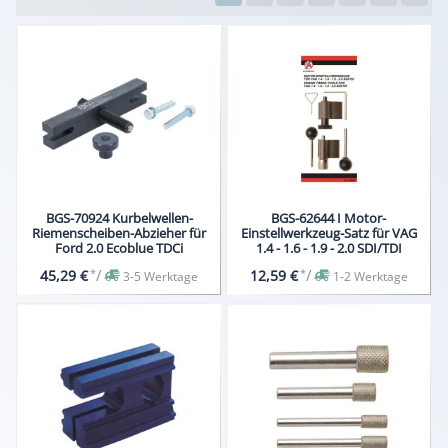
BGS-70924 Kurbelwellen-
BGS-62644 I Motor-
Riemenscheiben-Abzieher für
Einstellwerkzeug-Satz für VAG
Ford 2.0 Ecoblue TDCi
1.4 - 1.6 - 1.9 - 2.0 SDI/TDI
*
/
*
/
45,29 €
12,59 €
3-5 Werktage
1-2 Werktage