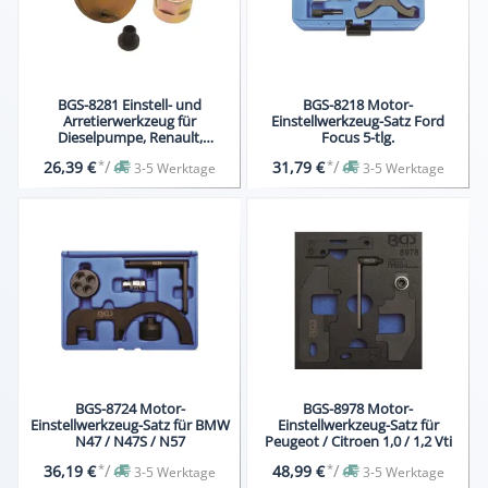
BGS-8281 Einstell- und
BGS-8218 Motor-
Arretierwerkzeug für
Einstellwerkzeug-Satz Ford
Dieselpumpe, Renault,
Focus 5-tlg.
Mitsubishi, Opel
*
/
*
/
26,39 €
31,79 €
3-5 Werktage
3-5 Werktage
BGS-8724 Motor-
BGS-8978 Motor-
Einstellwerkzeug-Satz für BMW
Einstellwerkzeug-Satz für
N47 / N47S / N57
Peugeot / Citroen 1,0 / 1,2 Vti
*
/
*
/
36,19 €
48,99 €
3-5 Werktage
3-5 Werktage