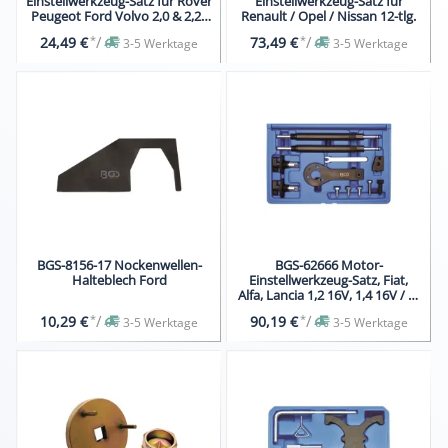
Einstellwerkzeug-Satz für Rover
Einstellwerkzeug-Satz für
Peugeot Ford Volvo 2,0 & 2,2L
Renault / Opel / Nissan 12-tlg.
D
*
/
*
/
24,49 €
73,49 €
3-5 Werktage
3-5 Werktage
BGS-8156-17 Nockenwellen-
BGS-62666 Motor-
Halteblech Ford
Einstellwerkzeug-Satz, Fiat,
Alfa, Lancia 1,2 16V, 1,4 16V / T-
Jet
*
/
*
/
10,29 €
90,19 €
3-5 Werktage
3-5 Werktage