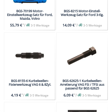
BGS-70199 Motor-
BGS-8215 Motor-Einstell-
Einstellwerkzeug-Satz für Ford,
Werkzeug-Satz für Ford 3-tlg.
Mazda, Volvo
*
/
*
/
55,79 €
14,09 €
3-5 Werktage
3-5 Werktage
BGS-8155-6 Kurbelwellen-
BGS-62625-1 Kurbelwellen-
Fixierwerkzeug VAG 6 & 8Zyl.
Arretierung VAG FSI / TFSI aus
passend für BGS 62625
*
/
*
/
4,19 €
6,09 €
3-5 Werktage
3-5 Werktage