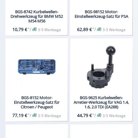
BGS-8742 Kurbelwellen-
BGS-98152 Motor-
Drehwerkzeug für BMW M52
Einstellwerkzeug-Satz für PSA
M54 M56
*
/
*
/
10,79 €
62,89 €
3-5 Werktage
3-5 Werktage
BGS-8152 Motor-
BGS-9625 Kurbelwellen-
Einstellwerkzeug-Satz für
Arretier-Werkzeug für VAG 1.4,
Citroen / Peugeot
1.6, 2.0 TDI (EA288)
*
/
*
/
77,19 €
44,79 €
3-5 Werktage
3-5 Werktage