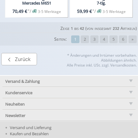
Mercedes M651
7-tlg.
*
/
*
/
70,49 €
59,99 €
3-5 Werktage
3-5 Werktage
Zeige
bis
(von insgesamt
Artikeln)
1
42
232
Seiten:
1
2
3
4
5
6
»
* Änderungen und Irrtümer vorbehalten.
Zurück
Abbildungen ähnlich.
Alle Preise inkl. USt. zzgl. Versandkosten.
Versand & Zahlung
Kundenservice
Neuheiten
Newsletter
Versand und Lieferung
Kaufen und Bezahlen