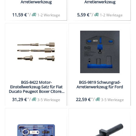
Arretierwerkzeug
Arretierwerkzeug
*
/
*
/
11,59 €
5,59 €
1-2 Werktage
1-2 Werktage
BGS-8422 Motor-
BGS-9819 Schwungrad-
Einstellwerkzeug-Satz für Fiat
Arretierwerkzeug für Ford
Ducato Peugeot Boxer Citoren
Jumper 2.3 D J
*
/
*
/
31,29 €
22,59 €
3-5 Werktage
3-5 Werktage