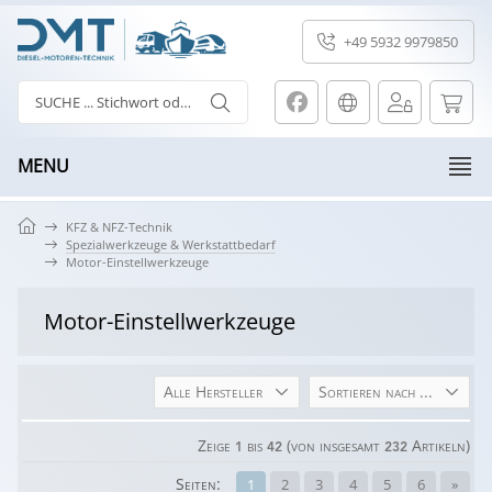
+49 5932 9979850
MENU
KFZ & NFZ-Technik
Spezialwerkzeuge & Werkstattbedarf
Motor-Einstellwerkzeuge
Motor-Einstellwerkzeuge
Alle Hersteller
Sortieren nach ...
Zeige
bis
(von insgesamt
Artikeln)
1
42
232
Seiten:
1
2
3
4
5
6
»