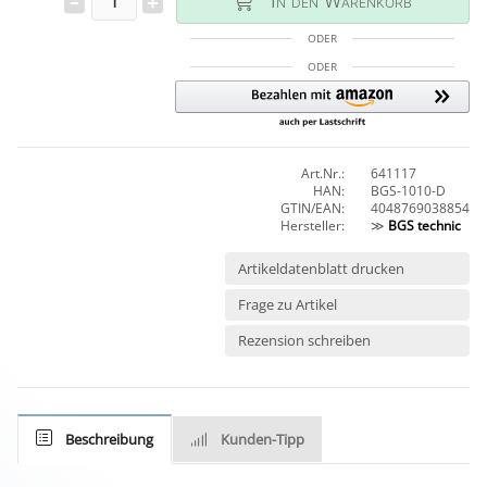
In den Warenkorb
ODER
ODER
Art.Nr.:
641117
HAN:
BGS-1010-D
GTIN/EAN:
4048769038854
Hersteller:
≫
BGS technic
Artikeldatenblatt drucken
Frage zu Artikel
Rezension schreiben
Beschreibung
Kunden-Tipp