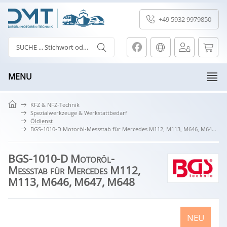
+49 5932 9979850
MENU
KFZ & NFZ-Technik
Spezialwerkzeuge & Werkstattbedarf
Öldienst
BGS-1010-D Motoröl-Messstab für Mercedes M112, M113, M646, M647, M648
BGS-1010-D Motoröl-
Messstab für Mercedes M112,
M113, M646, M647, M648
NEU