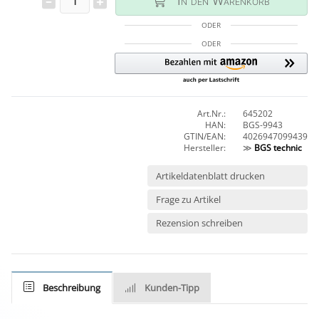
In den Warenkorb
ODER
ODER
Art.Nr.:
645202
HAN:
BGS-9943
GTIN/EAN:
4026947099439
Hersteller:
≫
BGS technic
Artikeldatenblatt drucken
Frage zu Artikel
Rezension schreiben
Beschreibung
Kunden-Tipp