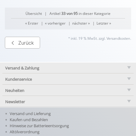
Übersicht
| Artikel
33 von 95
in dieser Kategorie
« Erster
|
« vorheriger
|
nächster »
|
Letzter »
* inkl. 19 % MwSt. zzgl.
Versandkosten
.
Zurück
Versand & Zahlung
Kundenservice
Neuheiten
Newsletter
Versand und Lieferung
Kaufen und Bezahlen
Hinweise zur Batterieentsorgung
Altölverordnung