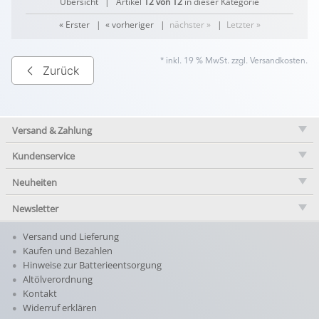
Übersicht
| Artikel
12 von 12
in dieser Kategorie
« Erster
|
« vorheriger
|
nächster »
|
Letzter »
* inkl. 19 % MwSt. zzgl.
Versandkosten
.
Zurück
Versand & Zahlung
Kundenservice
Neuheiten
Newsletter
Versand und Lieferung
Kaufen und Bezahlen
Hinweise zur Batterieentsorgung
Altölverordnung
Kontakt
Widerruf erklären