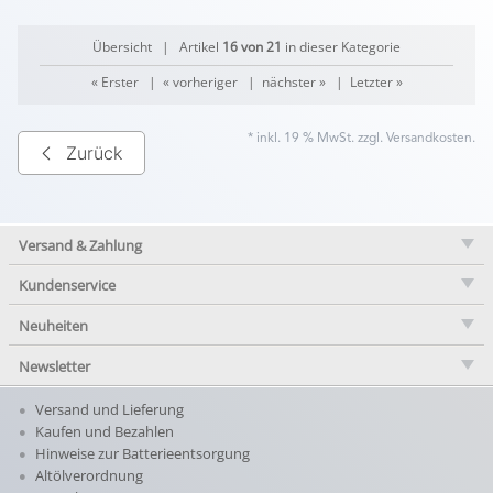
Übersicht
| Artikel
16 von 21
in dieser Kategorie
« Erster
|
« vorheriger
|
nächster »
|
Letzter »
* inkl. 19 % MwSt. zzgl.
Versandkosten
.
Zurück
Versand & Zahlung
Kundenservice
Neuheiten
Newsletter
Versand und Lieferung
Kaufen und Bezahlen
Hinweise zur Batterieentsorgung
Altölverordnung