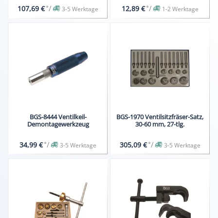
*
/
*
/
107,69 €
12,89 €
3-5 Werktage
1-2 Werktage
BGS-8444 Ventilkeil-
BGS-1970 Ventilsitzfräser-Satz,
Demontagewerkzeug
30-60 mm, 27-tlg.
*
/
*
/
34,99 €
305,09 €
3-5 Werktage
3-5 Werktage