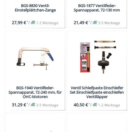
BGS-8830 Ventil-
BGS-1877 Ventilfeder-
Einstellplättchen-Zange
Spannapparat, 72-130 mm
*
/
*
/
27,99 €
21,49 €
1-2 Werktage
3-5 Werktage
BGS-1940 Ventilfeder-
Ventil Schleifpaste Einschleifer
Spannapparat, 72-240 mm, für
Set Einschleifpaste einschleifen
OHC-Motoren
Ventilläpper
*
/
*
/
31,29 €
40,50 €
3-5 Werktage
1-2 Werktage