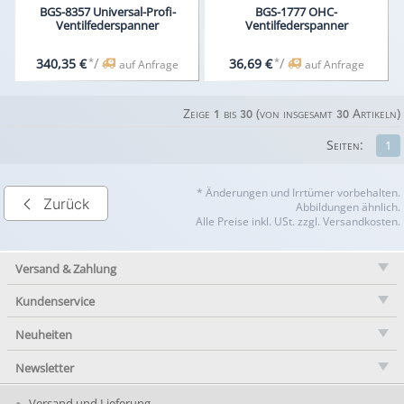
BGS-8357 Universal-Profi-
BGS-1777 OHC-
Ventilfederspanner
Ventilfederspanner
*
/
*
/
340,35 €
36,69 €
auf Anfrage
auf Anfrage
Zeige
bis
(von insgesamt
Artikeln)
1
30
30
Seiten:
1
* Änderungen und Irrtümer vorbehalten.
Zurück
Abbildungen ähnlich.
Alle Preise inkl. USt. zzgl. Versandkosten.
Versand & Zahlung
Kundenservice
Neuheiten
Newsletter
Versand und Lieferung