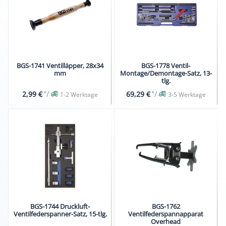
BGS-1741 Ventilläpper, 28x34
BGS-1778 Ventil-
mm
Montage/Demontage-Satz, 13-
tlg.
*
/
*
/
2,99 €
69,29 €
1-2 Werktage
3-5 Werktage
BGS-1744 Druckluft-
BGS-1762
Ventilfederspanner-Satz, 15-tlg.
Ventilfederspannapparat
Overhead