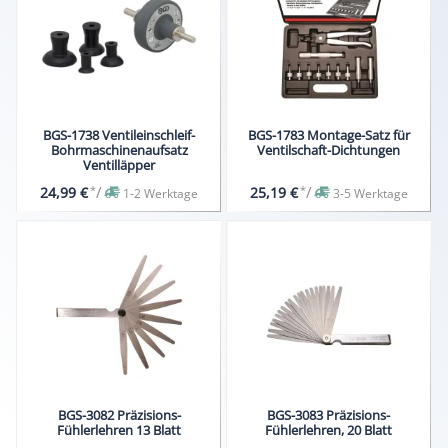
BGS-1738 Ventileinschleif-
BGS-1783 Montage-Satz für
Bohrmaschinenaufsatz
Ventilschaft-Dichtungen
Ventilläpper
*
/
*
/
24,99 €
25,19 €
1-2 Werktage
3-5 Werktage
BGS-3082 Präzisions-
BGS-3083 Präzisions-
Fühlerlehren 13 Blatt
Fühlerlehren, 20 Blatt