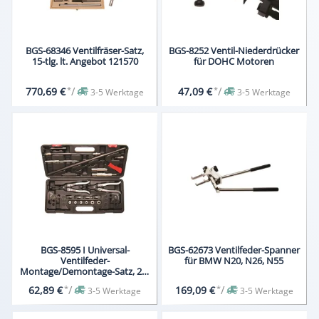
BGS-68346 Ventilfräser-Satz,
BGS-8252 Ventil-Niederdrücker
15-tlg. lt. Angebot 121570
für DOHC Motoren
*
/
*
/
770,69 €
47,09 €
3-5 Werktage
3-5 Werktage
BGS-8595 I Universal-
BGS-62673 Ventilfeder-Spanner
Ventilfeder-
für BMW N20, N26, N55
Montage/Demontage-Satz, 21-
tlg.
*
/
*
/
62,89 €
169,09 €
3-5 Werktage
3-5 Werktage