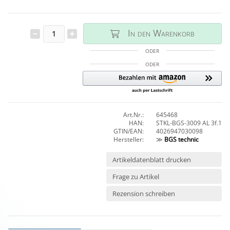
In den Warenkorb
ODER
ODER
Art.Nr.:
645468
HAN:
STKL-BGS-3009 AL 3f.1
GTIN/EAN:
4026947030098
Hersteller:
≫
BGS technic
Artikeldatenblatt drucken
Frage zu Artikel
Rezension schreiben