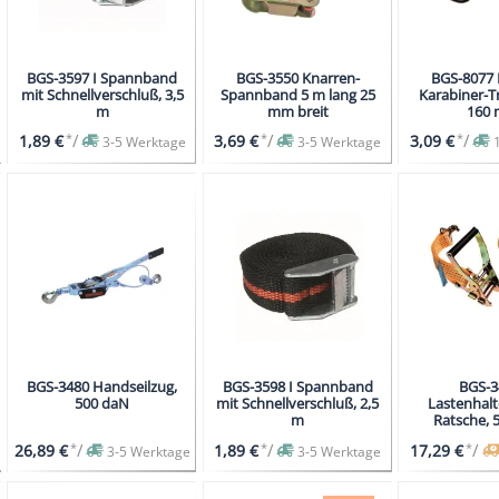
BGS-3597 I Spannband
BGS-3550 Knarren-
BGS-8077 
mit Schnellverschluß, 3,5
Spannband 5 m lang 25
Karabiner-T
m
mm breit
160
*
/
*
/
*
/
1,89 €
3,69 €
3,09 €
3-5 Werktage
3-5 Werktage
BGS-3480 Handseilzug,
BGS-3598 I Spannband
BGS-3
500 daN
mit Schnellverschluß, 2,5
Lastenhalt
m
Ratsche, 
*
/
*
/
*
/
26,89 €
1,89 €
17,29 €
3-5 Werktage
3-5 Werktage