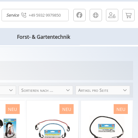
Service
+49 5932 9979850
Forst- & Gartentechnik
Sortieren nach ...
Artikel pro Seite
NEU
NEU
NEU