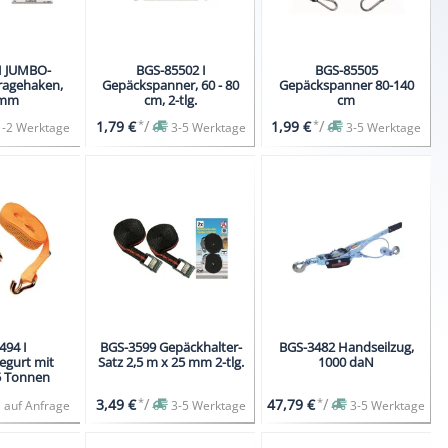
I JUMBO-
BGS-85502 I
BGS-85505
ragehaken,
Gepäckspanner, 60 - 80
Gepäckspanner 80-140
 mm
cm, 2-tlg.
cm
*
/
*
/
1,79 €
1,99 €
1-2 Werktage
3-5 Werktage
3-5 Werktage
494 I
BGS-3599 Gepäckhalter-
BGS-3482 Handseilzug,
egurt mit
Satz 2,5 m x 25 mm 2-tlg.
1000 daN
5 Tonnen
*
/
*
/
3,49 €
47,79 €
auf Anfrage
3-5 Werktage
3-5 Werktage