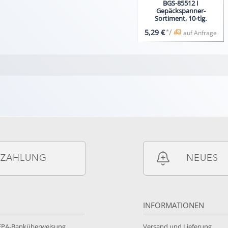
BGS-85512 I
Gepäckspanner-
Sortiment, 10-tlg.
*
/
5,29 €
auf Anfrage
ZAHLUNG
NEUES
INFORMATIONEN
SEPA-Banküberweisung
Versand und Lieferung