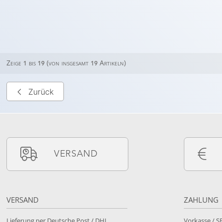
Zeige
bis
(von insgesamt
Artikeln)
1
19
19
Zurück
VERSAND
VERSAND
ZAHLUNG
Lieferung per Deutsche Post / DHL
Vorkasse / 