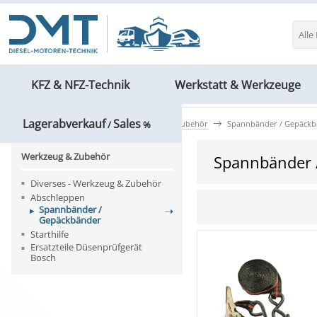
Alle
KFZ & NFZ-Technik
Werkstatt & Werkzeuge
Lagerabverkauf
Sales
KFZ & NFZ-Technik
Werkzeug & Zubehör
Spannbänder / Gepäckb
/
%
Werkzeug & Zubehör
Spannbänder 
Diverses - Werkzeug & Zubehör
Abschleppen
Spannbänder /
Gepäckbänder
Starthilfe
Ersatzteile Düsenprüfgerät
Bosch