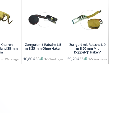
 Knarren-
Zurrgurt mit Ratsche L 5
Zurrgurt mit Ratsche L 9
Band 38 mm
m B 25 mm Ohne Haken
m B 50 mm Mit
 m
Doppel-”J” Haken”
*
/
*
/
10,80 €
59,20 €
3-5 Werktage
3-5 Werktage
3-5 Werktage