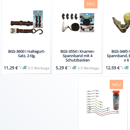
NEU
BGS-3600 I Haltegurt-
BGS-3554 I Knarren-
BGS-3495 I
Satz, 2-tlg.
Spannband mit 4
Spannband, 
Schutzbacken
x 6
*
/
*
/
*
/
11,29 €
5,29 €
12,59 €
3-5 Werktage
3-5 Werktage
NEU