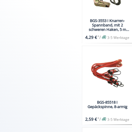
BGS-3553 I Knarren-
Spannband, mit 2
schweren Haken, 5 m
lang, 24 mm breit
*
/
4,29 €
3-5 Werktage
BGS-85518 I
Gepäckspinne, 8-armig
*
/
2,59 €
3-5 Werktage