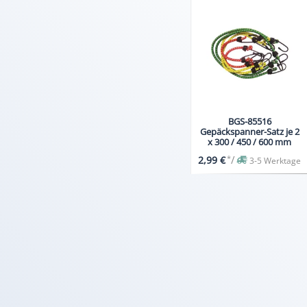
BGS-85516
Gepäckspanner-Satz je 2
x 300 / 450 / 600 mm
*
/
2,99 €
3-5 Werktage