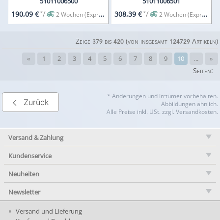
51011006500
51011006501
*
/
*
/
190,09 €
308,39 €
2 Wochen (Expresslieferung auf Anfrage)
2 Wochen (Expresslieferung auf Anfrage)
Zeige
bis
(von insgesamt
Artikeln)
379
420
124729
«
1
2
3
4
5
6
7
8
9
10
...
»
Seiten:
* Änderungen und Irrtümer vorbehalten.
Zurück
Abbildungen ähnlich.
Alle Preise inkl. USt. zzgl. Versandkosten.
Versand & Zahlung
Kundenservice
Neuheiten
Newsletter
Versand und Lieferung