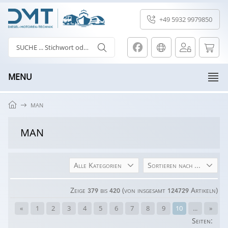
+49 5932 9979850
MENU
MAN
MAN
Alle Kategorien
Sortieren nach ...
Zeige
bis
(von insgesamt
Artikeln)
379
420
124729
«
1
2
3
4
5
6
7
8
9
10
...
»
Seiten: