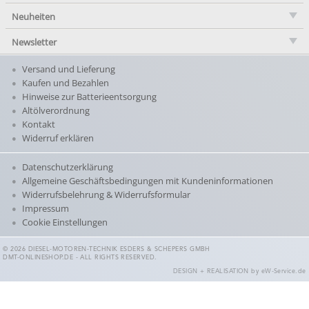
Neuheiten
Newsletter
Versand und Lieferung
Kaufen und Bezahlen
Hinweise zur Batterieentsorgung
Altölverordnung
Kontakt
Widerruf erklären
Datenschutzerklärung
Allgemeine Geschäftsbedingungen mit Kundeninformationen
Widerrufsbelehrung & Widerrufsformular
Impressum
Cookie Einstellungen
© 2026 DIESEL-MOTOREN-TECHNIK ESDERS & SCHEPERS GMBH
DMT-ONLINESHOP.DE - ALL RIGHTS RESERVED.
DESIGN + REALISATION
by eW-Service.de