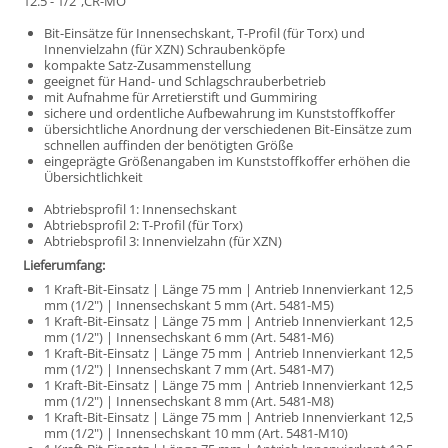
12.5 - 1/2",CR-MO
Bit-Einsätze für Innensechskant, T-Profil (für Torx) und
Innenvielzahn (für XZN) Schraubenköpfe
kompakte Satz-Zusammenstellung
geeignet für Hand- und Schlagschrauberbetrieb
mit Aufnahme für Arretierstift und Gummiring
sichere und ordentliche Aufbewahrung im Kunststoffkoffer
übersichtliche Anordnung der verschiedenen Bit-Einsätze zum
schnellen auffinden der benötigten Größe
eingeprägte Größenangaben im Kunststoffkoffer erhöhen die
Übersichtlichkeit
Abtriebsprofil 1: Innensechskant
Abtriebsprofil 2: T-Profil (für Torx)
Abtriebsprofil 3: Innenvielzahn (für XZN)
Lieferumfang:
1 Kraft-Bit-Einsatz | Länge 75 mm | Antrieb Innenvierkant 12,5
mm (1/2") | Innensechskant 5 mm (Art. 5481-M5)
1 Kraft-Bit-Einsatz | Länge 75 mm | Antrieb Innenvierkant 12,5
mm (1/2") | Innensechskant 6 mm (Art. 5481-M6)
1 Kraft-Bit-Einsatz | Länge 75 mm | Antrieb Innenvierkant 12,5
mm (1/2") | Innensechskant 7 mm (Art. 5481-M7)
1 Kraft-Bit-Einsatz | Länge 75 mm | Antrieb Innenvierkant 12,5
mm (1/2") | Innensechskant 8 mm (Art. 5481-M8)
1 Kraft-Bit-Einsatz | Länge 75 mm | Antrieb Innenvierkant 12,5
mm (1/2") | Innensechskant 10 mm (Art. 5481-M10)