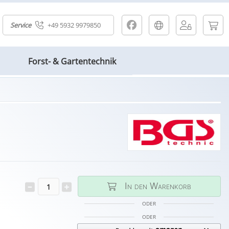
Service
+49 5932 9979850
Forst- & Gartentechnik
In den Warenkorb
ODER
ODER