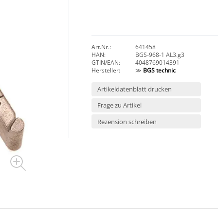
Art.Nr.:
641458
HAN:
BGS-968-1 AL3.g3
GTIN/EAN:
4048769014391
Hersteller:
≫
BGS technic
Artikeldatenblatt drucken
Frage zu Artikel
Rezension schreiben