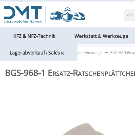
Alle
KFZ & NFZ-Technik
Werkstatt & Werkzeuge
Lagerabverkauf
Sales
Werkstatt & Werkzeuge
Drehmoment-Werkzeuge
BGS-968-1 Ersa
/
%
BGS-968-1 Ersatz-Ratschenplättche