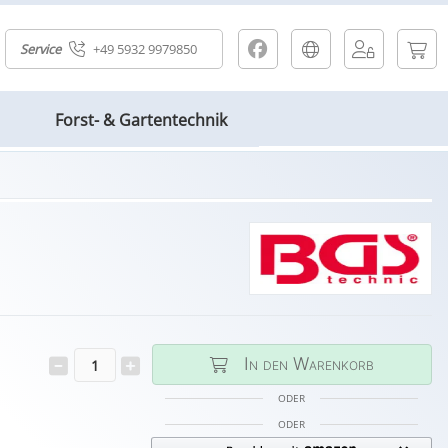
Service
+49 5932 9979850
Forst- & Gartentechnik
In den Warenkorb
ODER
ODER