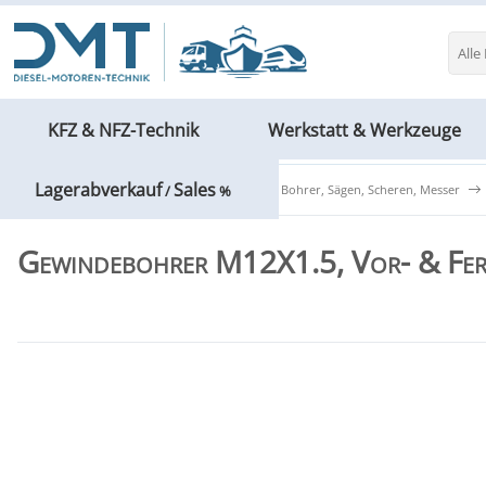
Alle
KFZ & NFZ-Technik
Werkstatt & Werkzeuge
Lagerabverkauf
Sales
Werkstatt & Werkzeuge
Hämmer, Bohrer, Sägen, Scheren, Messer
/
%
Gewindebohrer M12X1.5, Vor- & Fert