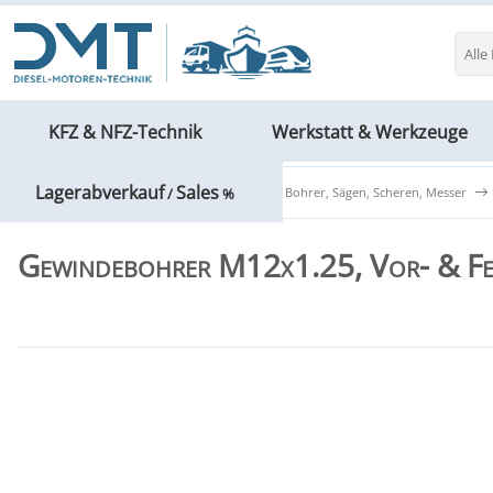
Alle
KFZ & NFZ-Technik
Werkstatt & Werkzeuge
Lagerabverkauf
Sales
Werkstatt & Werkzeuge
Hämmer, Bohrer, Sägen, Scheren, Messer
/
%
Gewindebohrer M12x1.25, Vor- & Fer