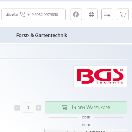
Service
+49 5932 9979850
Forst- & Gartentechnik
In den Warenkorb
ODER
ODER