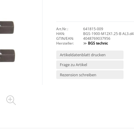
Art.Nr.:
641815-009
HAN:
BGS-1900-M12X1.25-B AL3.d4
GTIN/EAN:
4048769037956
Hersteller:
≫
BGS technic
Artikeldatenblatt drucken
Frage zu Artikel
Rezension schreiben