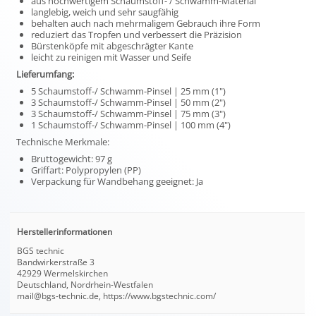
aus hochwertigem Schaumstoff- / Schwamm-Material
langlebig, weich und sehr saugfähig
behalten auch nach mehrmaligem Gebrauch ihre Form
reduziert das Tropfen und verbessert die Präzision
Bürstenköpfe mit abgeschrägter Kante
leicht zu reinigen mit Wasser und Seife
Lieferumfang:
5 Schaumstoff-/ Schwamm-Pinsel | 25 mm (1")
3 Schaumstoff-/ Schwamm-Pinsel | 50 mm (2")
3 Schaumstoff-/ Schwamm-Pinsel | 75 mm (3")
1 Schaumstoff-/ Schwamm-Pinsel | 100 mm (4")
Technische Merkmale:
Bruttogewicht: 97 g
Griffart: Polypropylen (PP)
Verpackung für Wandbehang geeignet: Ja
Herstellerinformationen
BGS technic
Bandwirkerstraße 3
42929 Wermelskirchen
Deutschland, Nordrhein-Westfalen
mail@bgs-technic.de, https://www.bgstechnic.com/