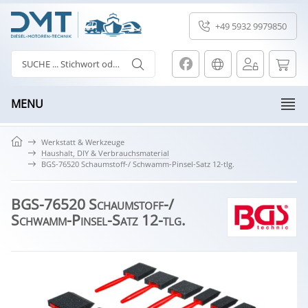
+49 5932 9979850
MENU
Werkstatt & Werkzeuge
Haushalt, DIY & Verbrauchsmaterial
BGS-76520 Schaumstoff-/ Schwamm-Pinsel-Satz 12-tlg.
BGS-76520 Schaumstoff-/
Schwamm-Pinsel-Satz 12-tlg.