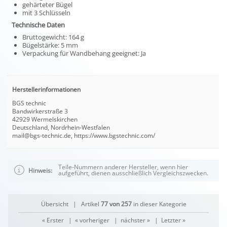
gehärteter Bügel
mit 3 Schlüsseln
Technische Daten
Bruttogewicht: 164 g
Bügelstärke: 5 mm
Verpackung für Wandbehang geeignet: Ja
Herstellerinformationen
BGS technic
Bandwirkerstraße 3
42929 Wermelskirchen
Deutschland, Nordrhein-Westfalen
mail@bgs-technic.de, https://www.bgstechnic.com/
Teile-Nummern anderer Hersteller, wenn hier
Hinweis:
aufgeführt, dienen ausschließlich Vergleichszwecken.
Übersicht
| Artikel
77 von 257
in dieser Kategorie
« Erster
|
« vorheriger
|
nächster »
|
Letzter »