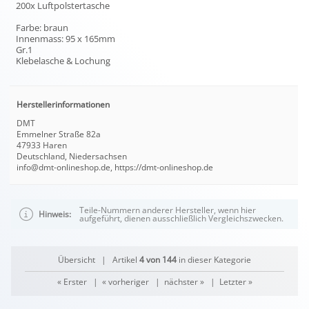
200x Luftpolstertasche
Farbe: braun
Innenmass: 95 x 165mm
Gr.1
Klebelasche & Lochung
Herstellerinformationen
DMT
Emmelner Straße 82a
47933 Haren
Deutschland, Niedersachsen
info@dmt-onlineshop.de, https://dmt-onlineshop.de
Teile-Nummern anderer Hersteller, wenn hier
Hinweis:
aufgeführt, dienen ausschließlich Vergleichszwecken.
Übersicht
| Artikel
4 von 144
in dieser Kategorie
« Erster
|
« vorheriger
|
nächster »
|
Letzter »