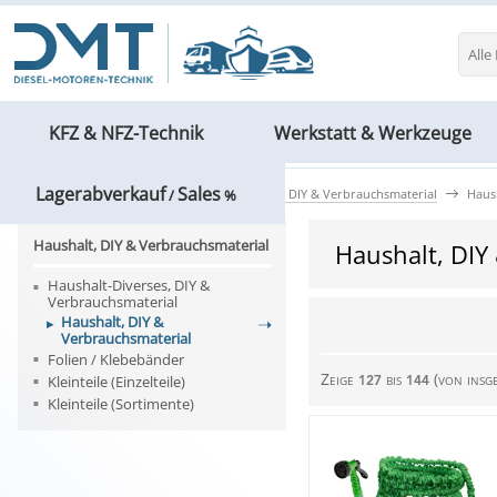
Alle
KFZ & NFZ-Technik
Werkstatt & Werkzeuge
Lagerabverkauf
Sales
Werkstatt & Werkzeuge
Haushalt, DIY & Verbrauchsmaterial
Haus
/
%
Haushalt, DIY & Verbrauchsmaterial
Haushalt, DIY
Haushalt-Diverses, DIY &
Verbrauchsmaterial
Haushalt, DIY &
Verbrauchsmaterial
Folien / Klebebänder
Zeige
bis
(von insg
Kleinteile (Einzelteile)
127
144
Kleinteile (Sortimente)