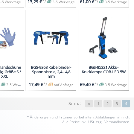
*
/
*
/
13,29 €
61,00 €
3-5 Werktage
3-5 Werktage
3-5 Werktage
ghandschuhe
BGS-9368 Kabelbinder-
BGS-85321 Akku-
lg. Größe S /
Spannpistole, 2,4 - 4,8
Knicklampe COB-LED 5W
/ XXL
mm
*
/
*
/
17,49 €
69,40 €
3-5 Werktage
auf Anfrage
3-5 Werktage
Seiten:
«
1
2
3
4
* Änderungen und Irrtümer vorbehalten.
Abbildungen ähnlich.
Alle Preise inkl. USt. zzgl. Versandkosten.