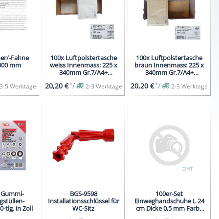
er/-Fahne
100x Luftpolstertasche
100x Luftpolstertasche
1000 mm
weiss Innenmass: 225 x
braun Innenmass: 225 x
340mm Gr.7/A4+
340mm Gr.7/A4+
Klebelasche
Klebelasche
*
/
*
/
20,20 €
20,20 €
3-5 Werktage
2-3 Werktage
2-3 Werktage
 Gummi-
BGS-9598
100er-Set
stüllen-
Installationsschlüssel für
Einweghandschuhe L 24
-tlg. in Zoll
WC-Sitz
cm Dicke 0,5 mm Farbe
Schwarz Größe L