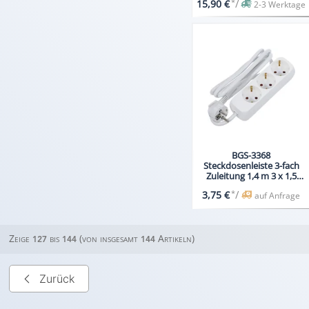
*
/
15,90 €
2-3 Werktage
BGS-3368
Steckdosenleiste 3-fach
Zuleitung 1,4 m 3 x 1,5
mm² IP 20
*
/
3,75 €
auf Anfrage
Zeige
bis
(von insgesamt
Artikeln)
127
144
144
Zurück