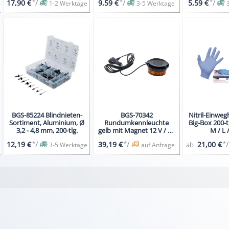
*
/
*
/
*
/
17,90 €
9,59 €
5,59 €
1-2 Werktage
3-5 Werktage
BGS-85224 Blindnieten-
BGS-70342
Nitril-Einwe
Sortiment, Aluminium, Ø
Rundumkennleuchte
Big-Box 200-t
3,2 - 4,8 mm, 200-tlg.
gelb mit Magnet 12 V / 24
M / L 
V Ø 130 mm
*
/
*
/
*
/
12,19 €
39,19 €
21,00 €
ab
3-5 Werktage
auf Anfrage