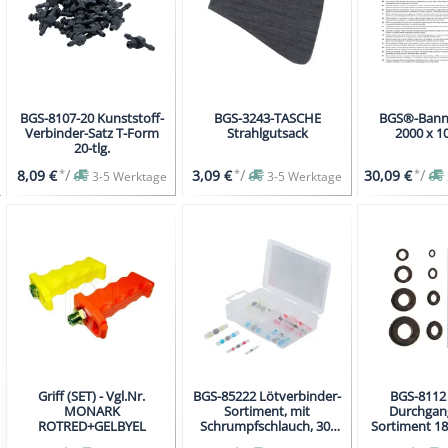
BGS-8107-20 Kunststoff-
BGS-3243-TASCHE
BGS®-Bann
Verbinder-Satz T-Form
Strahlgutsack
2000 x 
20-tlg.
*
/
*
/
*
/
8,09 €
3,09 €
30,09 €
3-5 Werktage
3-5 Werktage
Griff (SET) - Vgl.Nr.
BGS-85222 Lötverbinder-
BGS-8112
MONARK
Sortiment, mit
Durchgang
ROTRED+GELBYEL
Schrumpfschlauch, 30-
Sortiment 180
tlg.