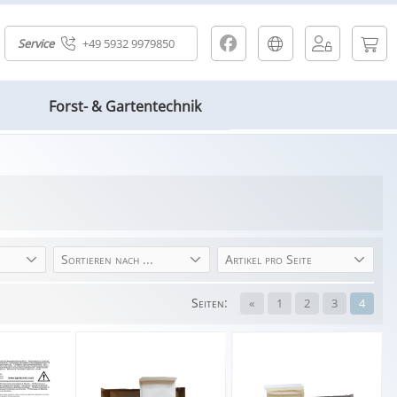
Service
+49 5932 9979850
Forst- & Gartentechnik
Sortieren nach ...
Artikel pro Seite
Seiten:
«
1
2
3
4