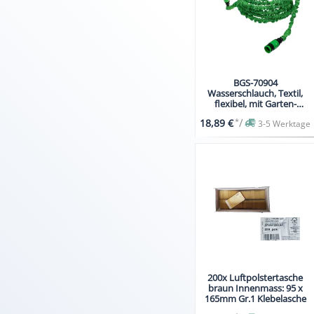
BGS-70904
Wasserschlauch, Textil,
flexibel, mit Garten-
Handbrause mit 7
*
/
18,89 €
3-5 Werktage
Funktionen, 7,5 - 22 m
200x Luftpolstertasche
braun Innenmass: 95 x
165mm Gr.1 Klebelasche