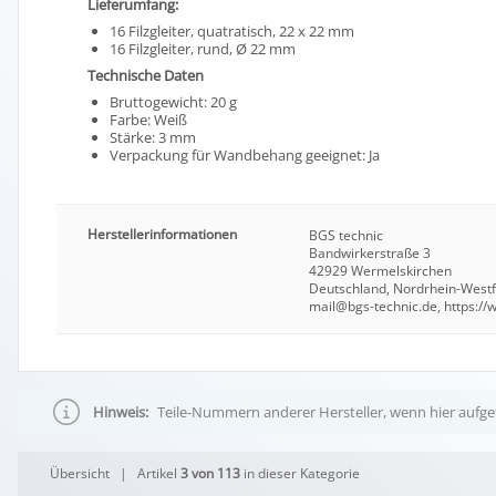
Lieferumfang:
16 Filzgleiter, quatratisch, 22 x 22 mm
16 Filzgleiter, rund, Ø 22 mm
Technische Daten
Bruttogewicht: 20 g
Farbe: Weiß
Stärke: 3 mm
Verpackung für Wandbehang geeignet: Ja
Herstellerinformationen
BGS technic
Bandwirkerstraße 3
42929 Wermelskirchen
Deutschland, Nordrhein-West
mail@bgs-technic.de, https:/
Hinweis:
Teile-Nummern anderer Hersteller, wenn hier aufgef
Übersicht
| Artikel
3 von 113
in dieser Kategorie