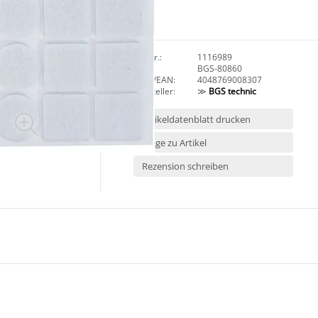
Art.Nr.:
1116989
HAN:
BGS-80860
GTIN/EAN:
4048769008307
Hersteller:
≫
BGS technic
Artikeldatenblatt drucken
Frage zu Artikel
Rezension schreiben