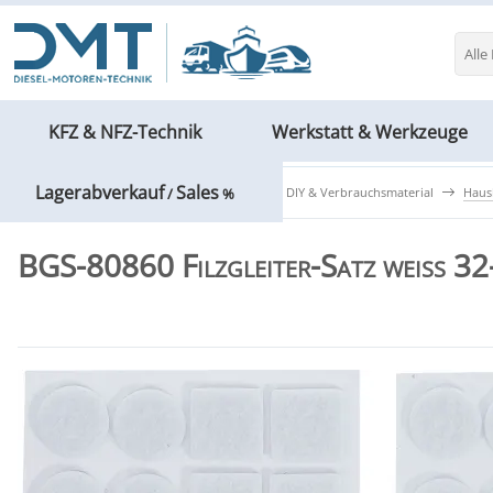
Alle
KFZ & NFZ-Technik
Werkstatt & Werkzeuge
Lagerabverkauf
Sales
Werkstatt & Werkzeuge
Haushalt, DIY & Verbrauchsmaterial
Haus
/
%
BGS-80860 Filzgleiter-Satz weiß 32-