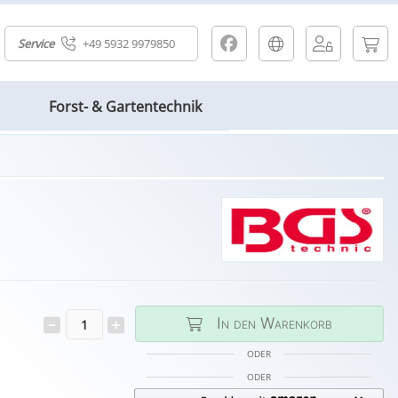
Service
+49 5932 9979850
Forst- & Gartentechnik
In den Warenkorb
ODER
ODER