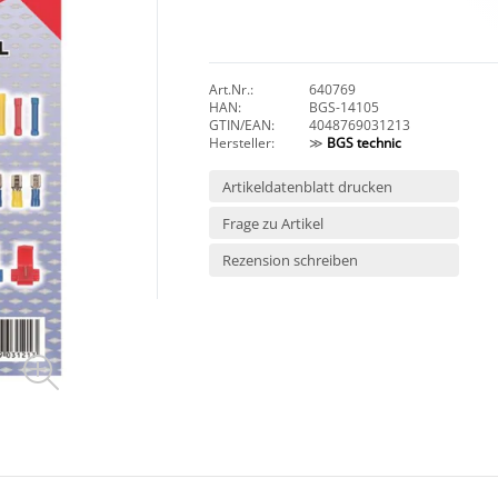
Art.Nr.:
640769
HAN:
BGS-14105
GTIN/EAN:
4048769031213
Hersteller:
≫
BGS technic
Artikeldatenblatt drucken
Frage zu Artikel
Rezension schreiben