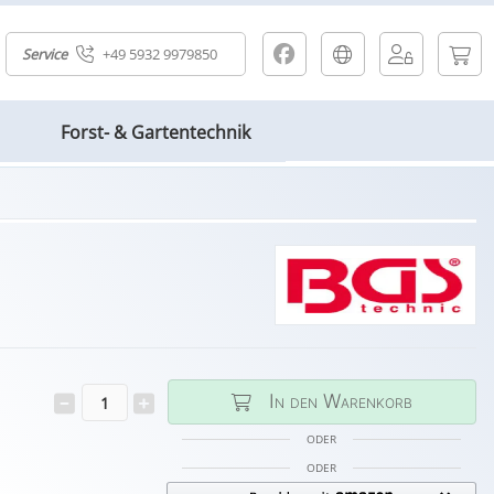
Service
+49 5932 9979850
Forst- & Gartentechnik
In den Warenkorb
ODER
ODER