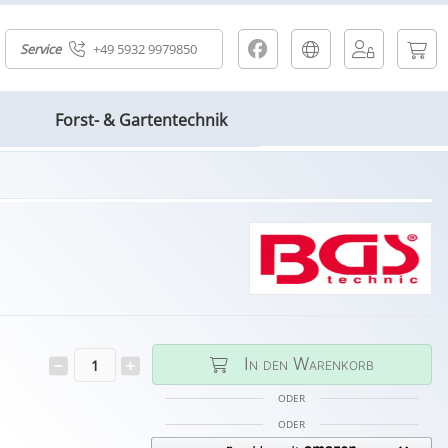
Service
+49 5932 9979850
Forst- & Gartentechnik
In den Warenkorb
ODER
ODER