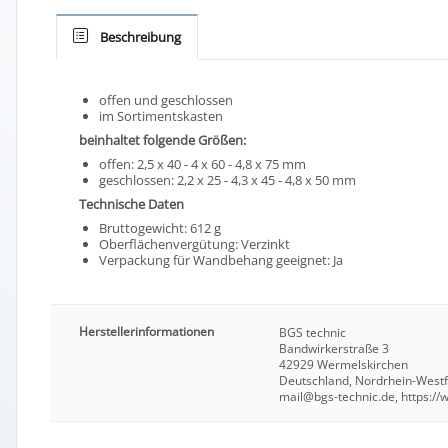
Beschreibung
offen und geschlossen
im Sortimentskasten
beinhaltet folgende Größen:
offen: 2,5 x 40 - 4 x 60 - 4,8 x 75 mm
geschlossen: 2,2 x 25 - 4,3 x 45 - 4,8 x 50 mm
Technische Daten
Bruttogewicht: 612 g
Oberflächenvergütung: Verzinkt
Verpackung für Wandbehang geeignet: Ja
Herstellerinformationen
BGS technic
Bandwirkerstraße 3
42929 Wermelskirchen
Deutschland, Nordrhein-West
mail@bgs-technic.de, https:/