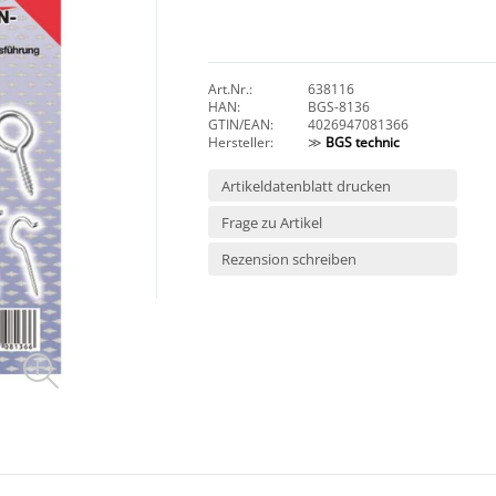
Art.Nr.:
638116
HAN:
BGS-8136
GTIN/EAN:
4026947081366
Hersteller:
≫
BGS technic
Artikeldatenblatt drucken
Frage zu Artikel
Rezension schreiben