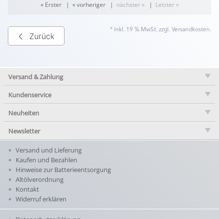
« Erster
|
« vorheriger
|
nächster »
|
Letzter »
* inkl. 19 % MwSt. zzgl.
Versandkosten
.
Zurück
Versand & Zahlung
Kundenservice
Neuheiten
Newsletter
Versand und Lieferung
Kaufen und Bezahlen
Hinweise zur Batterieentsorgung
Altölverordnung
Kontakt
Widerruf erklären