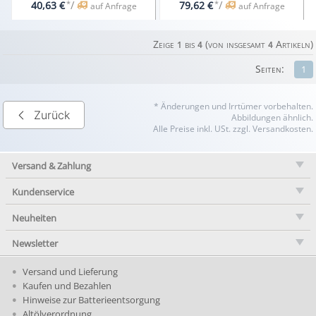
*
/
*
/
40,63 €
79,62 €
auf Anfrage
auf Anfrage
Zeige
bis
(von insgesamt
Artikeln)
1
4
4
Seiten:
1
* Änderungen und Irrtümer vorbehalten.
Zurück
Abbildungen ähnlich.
Alle Preise inkl. USt. zzgl. Versandkosten.
Versand & Zahlung
Kundenservice
Neuheiten
Newsletter
Versand und Lieferung
Kaufen und Bezahlen
Hinweise zur Batterieentsorgung
Altölverordnung