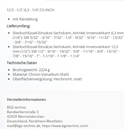
12.5 - 1/2",6,3 - 1/4",CV,INCH
mit Rändelung
Lieferumfang:
Steckschlüssel-Einsätze Sechskant, Antrieb Innenvierkant 6,3 mm
(1/4"): SW 5/32" - 3/16" - 7/32" - 1/4" - 9/32" - 5/16" - 11/32" - 13/32"
- 3/8" - 7/16" - 15/32"
Steckschlüssel-Einsätze Sechskant, Antrieb Innenvierkant 12,5
mm (1/2"): SW 1/2" - 9/16" - 19/32" - 5/8" - 11/16" - 3/4" - 13/16" -
7/8" - 15/16" - 1" - 1.1/16" - 1.1/8" - 1.1/4"
Technische Daten
Bruttogewicht: 2224 g
Material: Chrom-Vanadium-Stahl
Oberflächenvergütung: Verchromt, matt
Herstellerinformationen
BGS technic
Bandwirkerstraße 3
42929 Wermelskirchen
Deutschland, Nordrhein-Westfalen
mail@bgs-technic.de, https://www.bgstechnic.com/