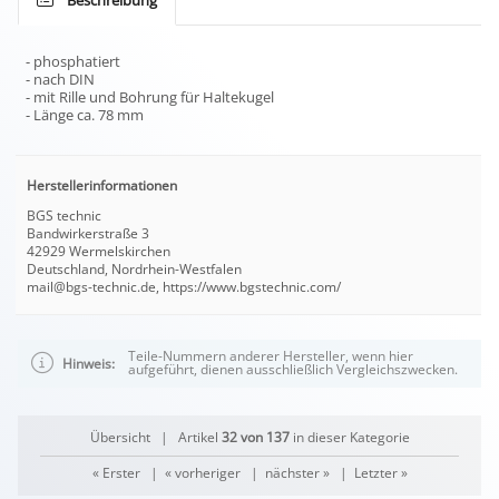
Beschreibung
- phosphatiert
- nach DIN
- mit Rille und Bohrung für Haltekugel
- Länge ca. 78 mm
Herstellerinformationen
BGS technic
Bandwirkerstraße 3
42929 Wermelskirchen
Deutschland, Nordrhein-Westfalen
mail@bgs-technic.de, https://www.bgstechnic.com/
Teile-Nummern anderer Hersteller, wenn hier
Hinweis:
aufgeführt, dienen ausschließlich Vergleichszwecken.
Übersicht
| Artikel
32 von 137
in dieser Kategorie
« Erster
|
« vorheriger
|
nächster »
|
Letzter »