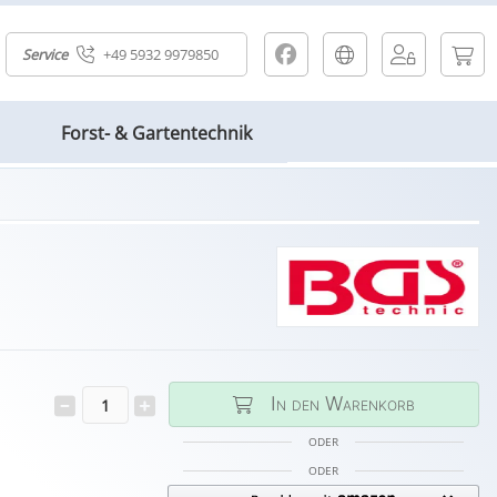
Service
+49 5932 9979850
Forst- & Gartentechnik
In den Warenkorb
ODER
ODER