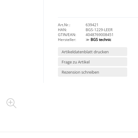
Art.Nr.:
639421
HAN:
BGS-1229-LEER
GTIN/EAN:
4048769008451
Hersteller:
≫
BGS technic
Artikeldatenblatt drucken
Frage zu Artikel
Rezension schreiben