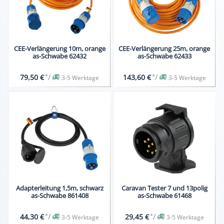
CEE-Verlängerung 10m, orange
CEE-Verlängerung 25m, orange
as-Schwabe 62432
as-Schwabe 62433
*
/
*
/
79,50 €
143,60 €
3-5 Werktage
3-5 Werktage
Adapterleitung 1,5m, schwarz
Caravan Tester 7 und 13polig
as-Schwabe 861408
as-Schwabe 61468
*
/
*
/
44,30 €
29,45 €
3-5 Werktage
3-5 Werktage