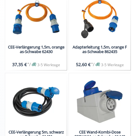
CEE-Verlängerung 1,5m, orange
Adapterleitung 1,5m, orange F
as-Schwabe 62430
as-Schwabe 862435
*
/
*
/
37,35 €
52,60 €
3-5 Werktage
3-5 Werktage
CEE-Verlängerung 5m, schwarz
CEE Wand-Kombi-Dose