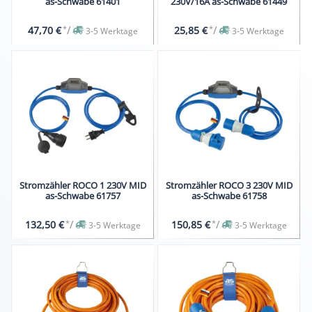
as-Schwabe 61401
230V/16A as-Schwabe 61449
*
/
*
/
47,70 €
25,85 €
3-5 Werktage
3-5 Werktage
Stromzähler ROCO 1 230V MID
Stromzähler ROCO 3 230V MID
as-Schwabe 61757
as-Schwabe 61758
*
/
*
/
132,50 €
150,85 €
3-5 Werktage
3-5 Werktage