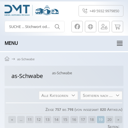
+49 5932 9979850
MENU
as-Schwabe
as-Schwabe
as-Schwabe
Alle Kategorien
Sortieren nach ...
Zeige
bis
(von insgesamt
Artikeln)
757
798
820
«
...
11
12
13
14
15
16
17
18
19
20
»
Seiten: