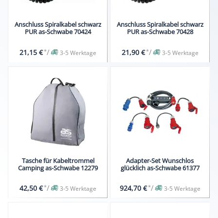
Anschluss Spiralkabel schwarz
Anschluss Spiralkabel schwarz
PUR as-Schwabe 70424
PUR as-Schwabe 70428
*
/
*
/
21,15 €
21,90 €
3-5 Werktage
3-5 Werktage
Tasche für Kabeltrommel
Adapter-Set Wunschlos
Camping as-Schwabe 12279
glücklich as-Schwabe 61377
*
/
*
/
42,50 €
924,70 €
3-5 Werktage
3-5 Werktage