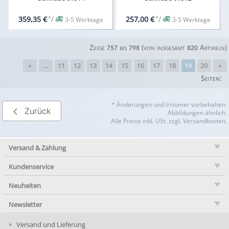
*
/
*
/
359,35 €
257,00 €
3-5 Werktage
3-5 Werktage
Zeige
bis
(von insgesamt
Artikeln)
757
798
820
«
...
11
12
13
14
15
16
17
18
19
20
»
Seiten:
* Änderungen und Irrtümer vorbehalten.
Zurück
Abbildungen ähnlich.
Alle Preise inkl. USt. zzgl. Versandkosten.
Versand & Zahlung
Kundenservice
Neuheiten
Newsletter
Versand und Lieferung